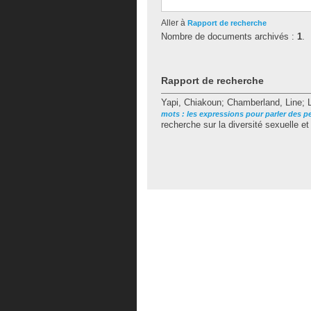
Aller à
Rapport de recherche
Nombre de documents archivés :
1
.
Rapport de recherche
Yapi, Chiakoun
;
Chamberland, Line
;
mots : les expressions pour parler des p
recherche sur la diversité sexuelle et 