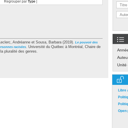
Regrouper par
Type
|
Leclerc, Andréanne
et
Sousa, Barbara
(2019).
Le pouvoir des
.
Université du Québec à Montréal, Chaire de
ersonnes racisées
Anné
la pluralité des genres.
Auteu
Unité
Libre
Polit
Polit
Open p