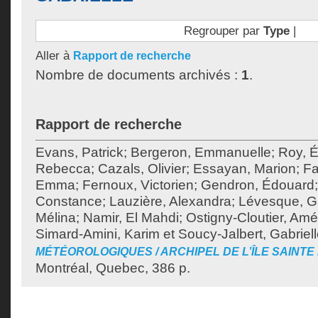
Regrouper par
Type
|
Aller à
Rapport de recherche
Nombre de documents archivés :
1
.
Rapport de recherche
Evans, Patrick
;
Bergeron, Emmanuelle
;
Roy, É
Rebecca
;
Cazals, Olivier
;
Essayan, Marion
;
Fa
Emma
;
Fernoux, Victorien
;
Gendron, Édouard
Constance
;
Lauzière, Alexandra
;
Lévesque, Ga
Mélina
;
Namir, El Mahdi
;
Ostigny-Cloutier, Amé
Simard-Amini, Karim
et
Soucy-Jalbert, Gabriel
MÉTÉOROLOGIQUES / ARCHIPEL DE L’ÎLE SAINTE
Montréal, Quebec, 386 p.