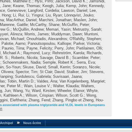
Hurles, Matthew E.
;
Hysi, Pirro
;
Jackson, David K.
;
Jamshidi,
, Jane
;
Keane, Thomas
;
Keogh, Julia
;
Kemp, John
;
Kennedy,
nce, Genevieve
;
Langford, Cordelia
;
Lawson, Daniel
;
Lee,
, Hong
;
Li, Rui
;
Li, Yingrui
;
Liu, Ryan
;
Lönnqvist, Jouko
;
ina
;
MacArthur, Daniel
;
Marchini, Jonathan
;
Maslen, John
;
Marenne, Gaëlle
;
McCarthy, Shane
;
McGuffin, Peter
;
rew G.
;
McQuillin, Andrew
;
Memari, Yasin
;
Metrustry, Sarah
;
yeri, Alireza
;
Morris, James
;
Muddyman, Dawn
;
Muntoni,
ovan, Michael
;
Onoufriadis, Alexandros
;
O'Rahilly, Stephen
;
;
Palotie, Aarno
;
Panoutsopoulou, Kalliope
;
Parker, Victoria
;
;
Paunio, Tiina
;
Payne, Felicity
;
Perry, John
;
Pietilainen, Olli
;
l, Michael A.
;
Raymond, Lucy
;
Rehnström, Karola
;
Richards,
R. S.
;
Roberts, Nicola
;
Savage, David B.
;
Scambler, Peter
;
m
;
Schoenmakers, Nadia
;
Semple, Robert K.
;
Serra, Eva
;
in, So-Youn
;
Skuse, David
;
Small, Kerrin
;
Soranzo, Nicole
;
 Olivera
;
Spector, Tim
;
St Clair, David
;
Stalker, Jim
;
Stevens,
Jianping
;
Surdulescu, Gabriela
;
Suvisaari, Jaana
;
las
;
Tobin, Martin D.
;
Valdes, Ana
;
Van Kogelenberg, Margriet
;
her, Peter M.
;
Wain, Louise V.
;
Walter, Klaudia
;
Walters,
g, Jun
;
Wang, Yu
;
Ward, Kirsten
;
Wheeler, Elanor
;
Whyte,
n, Kathleen A.
;
Wilson, Crispian
;
Wilson, Scott G.
;
Wong,
ggini, Eleftheria
;
Zhang, Fend
;
Zhang, Pingbo
et
Zheng, Hou-
is associated with plasma triglyceride and VLDL levels in Europeans
10.
Archipel
Nous écrire