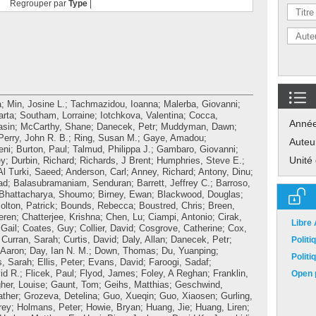
Regrouper par
Type
|
a
;
Min, Josine L.
;
Tachmazidou, Ioanna
;
Malerba, Giovanni
;
arta
;
Southam, Lorraine
;
Iotchkova, Valentina
;
Cocca,
Anné
asin
;
McCarthy, Shane
;
Danecek, Petr
;
Muddyman, Dawn
;
Perry, John R. B.
;
Ring, Susan M.
;
Gaye, Amadou
;
Auteu
eni
;
Burton, Paul
;
Talmud, Philippa J.
;
Gambaro, Giovanni
;
Unité
ey
;
Durbin, Richard
;
Richards, J Brent
;
Humphries, Steve E.
;
Al Turki, Saeed
;
Anderson, Carl
;
Anney, Richard
;
Antony, Dinu
;
ad
;
Balasubramaniam, Senduran
;
Barrett, Jeffrey C.
;
Barroso,
Bhattacharya, Shoumo
;
Birney, Ewan
;
Blackwood, Douglas
;
olton, Patrick
;
Bounds, Rebecca
;
Boustred, Chris
;
Breen,
eren
;
Chatterjee, Krishna
;
Chen, Lu
;
Ciampi, Antonio
;
Cirak,
Libre
Gail
;
Coates, Guy
;
Collier, David
;
Cosgrove, Catherine
;
Cox,
;
Curran, Sarah
;
Curtis, David
;
Daly, Allan
;
Danecek, Petr
;
Polit
 Aaron
;
Day, Ian N. M.
;
Down, Thomas
;
Du, Yuanping
;
Polit
s, Sarah
;
Ellis, Peter
;
Evans, David
;
Faroogi, Sadaf
;
id R.
;
Flicek, Paul
;
Flyod, James
;
Foley, A Reghan
;
Franklin,
Open p
her, Louise
;
Gaunt, Tom
;
Geihs, Matthias
;
Geschwind,
ather
;
Grozeva, Detelina
;
Guo, Xueqin
;
Guo, Xiaosen
;
Gurling,
rey
;
Holmans, Peter
;
Howie, Bryan
;
Huang, Jie
;
Huang, Liren
;