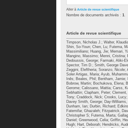
Aller à
Article de revue scientifique
Nombre de documents archivés :
1
.
Article de revue scientifique
Timpson, Nicholas J.
;
Walter, Klaudi
Shin, So-Youn
;
Chen, Lu
;
Futema, M
Massimiliano
;
Huang, Jie
;
Memari, Y
Mangino, Massimo
;
Menni, Cristina
;
Dedoussis, George
;
Farmaki, Aliki-El
Spector, Tim D.
;
Smith, George Dav
Zeggini, Eleftheria
;
Soranzo, Nicole
;
Soler Artigas, Maria
;
Ayub, Muhamm
Inês
;
Beales, Phil
;
Bentham, Jamie
;
Bobrow, Martin
;
Bochukova, Elena
;
B
Gerome
;
Calissano, Mattia
;
Carss, K
Sebhattin
;
Clapham, Peter
;
Clement, 
Tony
;
Craddock, Nick
;
Crooks, Lucy
Davey Smith, George
;
Day-Williams,
Dunham, Ian
;
Durbin, Richard
;
Edkin
Fatemifar, Ghazaleh
;
Fitzpatrick, Dav
Christopher S
;
Futema, Marta
;
Gallag
Daniel
;
Greenwood, Celia
;
Griffin, He
Hugh
;
Hart, Deborah
;
Hendricks, Aud