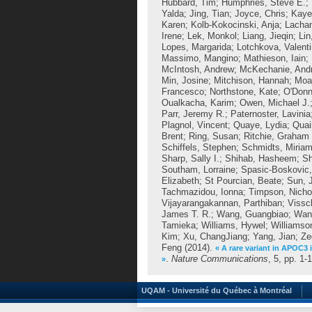
Hubbard, Tim
;
Humphries, Steve E.
;
Yalda
;
Jing, Tian
;
Joyce, Chris
;
Kaye
Karen
;
Kolb-Kokocinski, Anja
;
Lacha
Irene
;
Lek, Monkol
;
Liang, Jieqin
;
Lin
Lopes, Margarida
;
Lotchkova, Valent
Massimo, Mangino
;
Mathieson, Iain
;
McIntosh, Andrew
;
McKechanie, And
Min, Josine
;
Mitchison, Hannah
;
Moay
Francesco
;
Northstone, Kate
;
O'Donn
Oualkacha, Karim
;
Owen, Michael J.
Parr, Jeremy R.
;
Paternoster, Lavinia
Plagnol, Vincent
;
Quaye, Lydia
;
Quai
Brent
;
Ring, Susan
;
Ritchie, Graham 
Schiffels, Stephen
;
Schmidts, Miria
Sharp, Sally I.
;
Shihab, Hasheem
;
Sh
Southam, Lorraine
;
Spasic-Boskovic,
Elizabeth
;
St Pourcian, Beate
;
Sun, 
Tachmazidou, Ionna
;
Timpson, Nicho
Vijayarangakannan, Parthiban
;
Vissc
James T. R.
;
Wang, Guangbiao
;
Wan
Tamieka
;
Williams, Hywel
;
Williamso
Kim
;
Xu, ChangJiang
;
Yang, Jian
;
Ze
Feng
(2014).
« A rare variant in APOC3 
.
Nature Communications
, 5, pp. 1-
»
UQAM - Université du Québec à Montréal