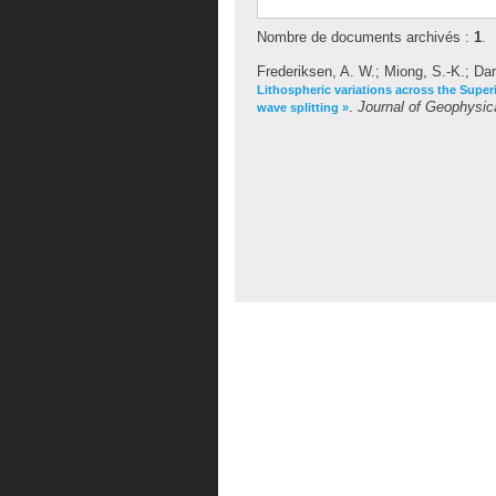
Nombre de documents archivés :
1
.
Frederiksen, A. W.
;
Miong, S.-K.
;
Dar
Lithospheric variations across the Supe
.
Journal of Geophysic
wave splitting »