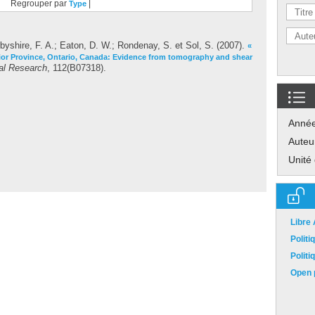
Regrouper par
|
Type
byshire, F. A.
;
Eaton, D. W.
;
Rondenay, S.
et
Sol, S.
(2007).
«
rior Province, Ontario, Canada: Evidence from tomography and shear
al Research
, 112(B07318).
Anné
Auteu
Unité
Libre
Polit
Polit
Open p