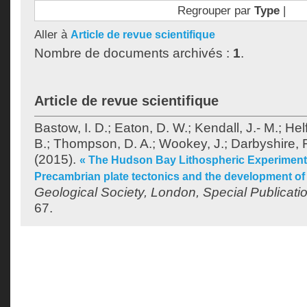
Regrouper par
Type
|
Aller à
Article de revue scientifique
Nombre de documents archivés :
1
.
Article de revue scientifique
Bastow, I. D.
;
Eaton, D. W.
;
Kendall, J.- M.
;
Helf
B.
;
Thompson, D. A.
;
Wookey, J.
;
Darbyshire, F
(2015).
« The Hudson Bay Lithospheric Experiment 
Precambrian plate tectonics and the development of 
Geological Society, London, Special Publicati
67.