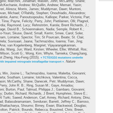
gino
;
Marchini, Jonathan
;
Maslen, John
;
McCarthy, Shane
;
McKechanie, Andrew
;
McQuillin, Andrew
;
Memari, Yasin
;
ri, Alireza
;
Morris, James
;
Muddyman, Dawn
;
Muntoni,
van, Michael
;
O’Rahilly, Stephen
;
Onoufriadis, Alexandros
;
alotie, Aarno
;
Panoutsopoulou, Kalliope
;
Parker, Victoria
;
Parr,
 Tiina
;
Payne, Felicity
;
Perry, John
;
Pietilainen, Olli
;
Plagnol,
ydia
;
Raymond, Lucy
;
Rehnström, Karola
;
Brent Richards, J.
;
age, David B.
;
Schoenmakers, Nadia
;
Semple, Robert K.
;
So-Youn
;
Skuse, David
;
Small, Kerrin
;
Smee, Carol
;
Soler,
ham, Lorraine
;
Spector, Tim
;
St Pourcain, Beate
;
St. Clair,
iela
;
Suvisaari, Jaana
;
Tachmazidou, Ioanna
;
Tian, Jing
;
 Ana
;
van Kogelenberg, Margriet
;
Vijayarangakannan,
dia
;
Wang, Jun
;
Ward, Kirsten
;
Wheeler, Ellie
;
Whittall, Ros
;
Wilson, Scott G.
;
Wong, Kim
;
Whyte, Tamieka
;
ChangJiang,
et
Zheng, Hou-Feng
(2015).
« TCTEX1D2 mutations underlie
.
Nature
th impaired retrograde intraflagellar transport »
a
;
Min, Josine L.
;
Tachmazidou, Ioanna
;
Malerba, Giovanni
;
arta
;
Southam, Lorraine
;
Iotchkova, Valentina
;
Cocca,
asin
;
McCarthy, Shane
;
Danecek, Petr
;
Muddyman, Dawn
;
Perry, John R. B.
;
Ring, Susan M.
;
Gaye, Amadou
;
eni
;
Burton, Paul
;
Talmud, Philippa J.
;
Gambaro, Giovanni
;
ey
;
Durbin, Richard
;
Richards, J Brent
;
Humphries, Steve E.
;
Al Turki, Saeed
;
Anderson, Carl
;
Anney, Richard
;
Antony, Dinu
;
ad
;
Balasubramaniam, Senduran
;
Barrett, Jeffrey C.
;
Barroso,
Bhattacharya, Shoumo
;
Birney, Ewan
;
Blackwood, Douglas
;
olton, Patrick
;
Bounds, Rebecca
;
Boustred, Chris
;
Breen,