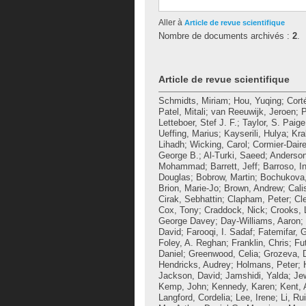
Aller à
Article de revue scientifique
Nombre de documents archivés :
2
.
Article de revue scientifique
Schmidts, Miriam
;
Hou, Yuqing
;
Cort
Patel, Mitali
;
van Reeuwijk, Jeroen
;
P
Letteboer, Stef J. F.
;
Taylor, S. Paige
Ueffing, Marius
;
Kayserili, Hulya
;
Kra
Lihadh
;
Wicking, Carol
;
Cormier-Daire
George B.
;
Al-Turki, Saeed
;
Anderson
Mohammad
;
Barrett, Jeff
;
Barroso, I
Douglas
;
Bobrow, Martin
;
Bochukova,
Brion, Marie-Jo
;
Brown, Andrew
;
Cali
Cirak, Sebhattin
;
Clapham, Peter
;
Cl
Cox, Tony
;
Craddock, Nick
;
Crooks, 
George Davey
;
Day-Williams, Aaron
;
David
;
Farooqi, I. Sadaf
;
Fatemifar, 
Foley, A. Reghan
;
Franklin, Chris
;
Fu
Daniel
;
Greenwood, Celia
;
Grozeva, D
Hendricks, Audrey
;
Holmans, Peter
;
Jackson, David
;
Jamshidi, Yalda
;
Jew
Kemp, John
;
Kennedy, Karen
;
Kent, 
Langford, Cordelia
;
Lee, Irene
;
Li, Rui