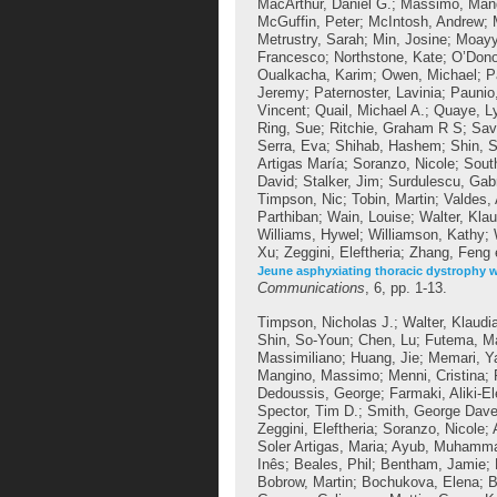
MacArthur, Daniel G.
;
Massimo, Man
McGuffin, Peter
;
McIntosh, Andrew
;
Metrustry, Sarah
;
Min, Josine
;
Moayye
Francesco
;
Northstone, Kate
;
O’Dono
Oualkacha, Karim
;
Owen, Michael
;
P
Jeremy
;
Paternoster, Lavinia
;
Paunio,
Vincent
;
Quail, Michael A.
;
Quaye, L
Ring, Sue
;
Ritchie, Graham R S
;
Sav
Serra, Eva
;
Shihab, Hashem
;
Shin, 
Artigas María
;
Soranzo, Nicole
;
Sout
David
;
Stalker, Jim
;
Surdulescu, Gabr
Timpson, Nic
;
Tobin, Martin
;
Valdes,
Parthiban
;
Wain, Louise
;
Walter, Klau
Williams, Hywel
;
Williamson, Kathy
;
Xu
;
Zeggini, Eleftheria
;
Zhang, Feng
Jeune asphyxiating thoracic dystrophy wi
Communications
, 6, pp. 1-13.
Timpson, Nicholas J.
;
Walter, Klaudi
Shin, So-Youn
;
Chen, Lu
;
Futema, M
Massimiliano
;
Huang, Jie
;
Memari, Y
Mangino, Massimo
;
Menni, Cristina
;
Dedoussis, George
;
Farmaki, Aliki-El
Spector, Tim D.
;
Smith, George Dav
Zeggini, Eleftheria
;
Soranzo, Nicole
;
Soler Artigas, Maria
;
Ayub, Muhamm
Inês
;
Beales, Phil
;
Bentham, Jamie
;
Bobrow, Martin
;
Bochukova, Elena
;
B