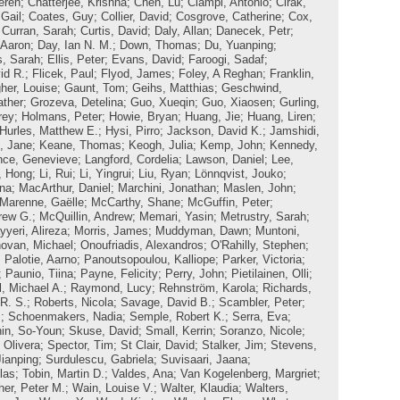
eren
;
Chatterjee, Krishna
;
Chen, Lu
;
Ciampi, Antonio
;
Cirak,
Gail
;
Coates, Guy
;
Collier, David
;
Cosgrove, Catherine
;
Cox,
;
Curran, Sarah
;
Curtis, David
;
Daly, Allan
;
Danecek, Petr
;
 Aaron
;
Day, Ian N. M.
;
Down, Thomas
;
Du, Yuanping
;
s, Sarah
;
Ellis, Peter
;
Evans, David
;
Faroogi, Sadaf
;
id R.
;
Flicek, Paul
;
Flyod, James
;
Foley, A Reghan
;
Franklin,
her, Louise
;
Gaunt, Tom
;
Geihs, Matthias
;
Geschwind,
ather
;
Grozeva, Detelina
;
Guo, Xueqin
;
Guo, Xiaosen
;
Gurling,
rey
;
Holmans, Peter
;
Howie, Bryan
;
Huang, Jie
;
Huang, Liren
;
Hurles, Matthew E.
;
Hysi, Pirro
;
Jackson, David K.
;
Jamshidi,
, Jane
;
Keane, Thomas
;
Keogh, Julia
;
Kemp, John
;
Kennedy,
nce, Genevieve
;
Langford, Cordelia
;
Lawson, Daniel
;
Lee,
, Hong
;
Li, Rui
;
Li, Yingrui
;
Liu, Ryan
;
Lönnqvist, Jouko
;
ina
;
MacArthur, Daniel
;
Marchini, Jonathan
;
Maslen, John
;
Marenne, Gaëlle
;
McCarthy, Shane
;
McGuffin, Peter
;
rew G.
;
McQuillin, Andrew
;
Memari, Yasin
;
Metrustry, Sarah
;
yeri, Alireza
;
Morris, James
;
Muddyman, Dawn
;
Muntoni,
ovan, Michael
;
Onoufriadis, Alexandros
;
O'Rahilly, Stephen
;
;
Palotie, Aarno
;
Panoutsopoulou, Kalliope
;
Parker, Victoria
;
;
Paunio, Tiina
;
Payne, Felicity
;
Perry, John
;
Pietilainen, Olli
;
l, Michael A.
;
Raymond, Lucy
;
Rehnström, Karola
;
Richards,
R. S.
;
Roberts, Nicola
;
Savage, David B.
;
Scambler, Peter
;
m
;
Schoenmakers, Nadia
;
Semple, Robert K.
;
Serra, Eva
;
in, So-Youn
;
Skuse, David
;
Small, Kerrin
;
Soranzo, Nicole
;
 Olivera
;
Spector, Tim
;
St Clair, David
;
Stalker, Jim
;
Stevens,
Jianping
;
Surdulescu, Gabriela
;
Suvisaari, Jaana
;
las
;
Tobin, Martin D.
;
Valdes, Ana
;
Van Kogelenberg, Margriet
;
her, Peter M.
;
Wain, Louise V.
;
Walter, Klaudia
;
Walters,