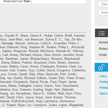
Regrouper par
Type
|
és, Claudio R.
;
Mans, Dorus A.
;
Huber, Celine
;
Boldt, Karsten
;
laza, Jean-Marc
;
van Beersum, Sylvia E. C.
;
Yap, Zhi Min
;
Anné
;
Herridge, Warren
;
Johnson, Colin A.
;
Scambler, Peter J.
;
kow, Deborah
;
King, Stephen M.
;
Beales, Philip L.
;
Al-Gazali,
Auteu
, Valerie
;
Roepman, Ronald
;
Mitchison, Hannah M.
;
Witman,
Unité
, Carl
;
Anney, Richard
;
Antony, Dinu
;
Asimit, Jennifer
;
Ayub,
nês
;
Bentham, Jamie
;
Bhattacharya, Shoumo
;
Blackwood,
 Elena
;
Bolton, Patrick
;
Boustred, Chris
;
Breen, Gerome
;
ssano, Mattia
;
Carss, Keren
;
Chatterjee, Krishna
;
Chen, Lu
;
ement, Gail
;
Coates, Guy
;
Collier, David
;
Cosgrove, Catherine
;
Lucy
;
Curran, Sarah
;
Daly, Allan
;
Danecek, Petr
;
Smith,
Libre
Day, Ian
;
Durbin, Richard
;
Edkins, Sarah
;
Ellis, Peter
;
Evans,
Ghazaleh
;
Fitzpatrick, David
;
Flicek, Paul
;
Floyd, Jamie
;
Polit
tema, Marta
;
Gallagher, Louise
;
Gaunt, Tom
;
Geschwind,
Polit
etelina
;
Guo, Xiaosen
;
Gurling, Hugh
;
Hart, Deborah
;
Huang, Jie
;
Humphries, Steve E.
;
Hurles, Matt
;
Hysi, Pirro
;
Open p
ell, David
;
Chris, Joyce
;
Kaye, Jane
;
Keane, Thomas
;
Alastair
;
Kolb-Kokocinski, Anja
;
Lachance, Genevieve
;
;
Li, Yingrui
;
Ryan, Liu
;
Lönnqvist, Jouko
;
Lopes, Margarida
;