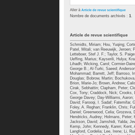
Aller à
Article de revue scientifique
Nombre de documents archivés :
1
.
Article de revue scientifique
Schmidts, Miriam
;
Hou, Yuqing
;
Cort
Patel, Mitali
;
van Reeuwijk, Jeroen
;
P
Letteboer, Stef J. F.
;
Taylor, S. Paige
Ueffing, Marius
;
Kayserili, Hulya
;
Kra
Lihadh
;
Wicking, Carol
;
Cormier-Daire
George B.
;
Al-Turki, Saeed
;
Anderson
Mohammad
;
Barrett, Jeff
;
Barroso, I
Douglas
;
Bobrow, Martin
;
Bochukova,
Brion, Marie-Jo
;
Brown, Andrew
;
Cali
Cirak, Sebhattin
;
Clapham, Peter
;
Cl
Cox, Tony
;
Craddock, Nick
;
Crooks, 
George Davey
;
Day-Williams, Aaron
;
David
;
Farooqi, I. Sadaf
;
Fatemifar, 
Foley, A. Reghan
;
Franklin, Chris
;
Fu
Daniel
;
Greenwood, Celia
;
Grozeva, D
Hendricks, Audrey
;
Holmans, Peter
;
Jackson, David
;
Jamshidi, Yalda
;
Jew
Kemp, John
;
Kennedy, Karen
;
Kent, 
Langford, Cordelia
;
Lee, Irene
;
Li, Rui