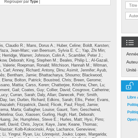
Regrouper par
Type
|
és, Claudio R.
;
Mans, Dorus A.
;
Huber, Celine
;
Boldt, Karsten
;
laza, Jean-Marc
;
van Beersum, Sylvia E. C.
;
Yap, Zhi Min
;
Anné
;
Herridge, Warren
;
Johnson, Colin A.
;
Scambler, Peter J.
;
kow, Deborah
;
King, Stephen M.
;
Beales, Philip L.
;
Al-Gazali,
Auteu
, Valerie
;
Roepman, Ronald
;
Mitchison, Hannah M.
;
Witman,
Unité
, Carl
;
Anney, Richard
;
Antony, Dinu
;
Asimit, Jennifer
;
Ayub,
nês
;
Bentham, Jamie
;
Bhattacharya, Shoumo
;
Blackwood,
 Elena
;
Bolton, Patrick
;
Boustred, Chris
;
Breen, Gerome
;
ssano, Mattia
;
Carss, Keren
;
Chatterjee, Krishna
;
Chen, Lu
;
ement, Gail
;
Coates, Guy
;
Collier, David
;
Cosgrove, Catherine
;
Lucy
;
Curran, Sarah
;
Daly, Allan
;
Danecek, Petr
;
Smith,
Libre
Day, Ian
;
Durbin, Richard
;
Edkins, Sarah
;
Ellis, Peter
;
Evans,
Ghazaleh
;
Fitzpatrick, David
;
Flicek, Paul
;
Floyd, Jamie
;
Polit
tema, Marta
;
Gallagher, Louise
;
Gaunt, Tom
;
Geschwind,
Polit
etelina
;
Guo, Xiaosen
;
Gurling, Hugh
;
Hart, Deborah
;
Huang, Jie
;
Humphries, Steve E.
;
Hurles, Matt
;
Hysi, Pirro
;
Open p
ell, David
;
Chris, Joyce
;
Kaye, Jane
;
Keane, Thomas
;
Alastair
;
Kolb-Kokocinski, Anja
;
Lachance, Genevieve
;
;
Li, Yingrui
;
Ryan, Liu
;
Lönnqvist, Jouko
;
Lopes, Margarida
;