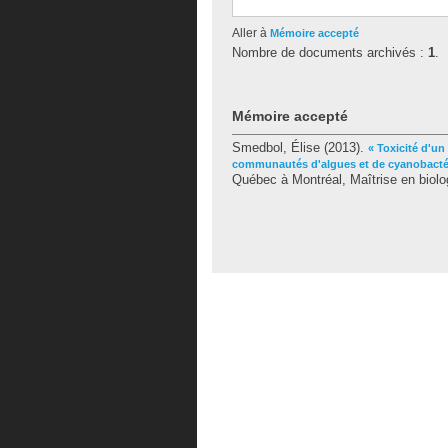
Aller à
Mémoire accepté
Nombre de documents archivés :
1
.
Mémoire accepté
Smedbol, Élise
(2013).
« Toxicité d'un
communautés d'algues et de cyanobacté
Québec à Montréal, Maîtrise en biolo