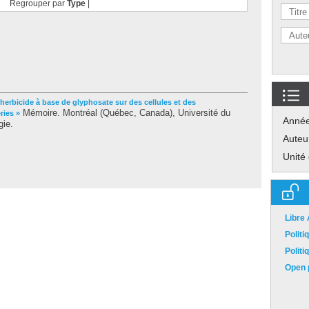
Regrouper par
Type
|
 herbicide à base de glyphosate sur des cellules et des
Mémoire. Montréal (Québec, Canada), Université du
ries »
Anné
gie.
Auteu
Unité
Libre
Polit
Polit
Open p