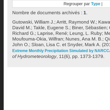
Regrouper par
|
Type
Nombre de documents archivés :
1
.
Gutowski, William J.
;
Arritt, Raymond W.
;
Kawa
David M.
;
Takle, Eugene S.
;
Biner, Sébastien
;
Richard G.
;
Laprise, René
;
Leung, L. Ruby
;
Me
Moufouma-Okia, Wilfran
;
Nunes, Ana M. B.
;
Qi
John O.
;
Sloan, Lisa C.
et
Snyder, Mark A.
(20
Extreme Monthly Precipitation Simulated by NARC
of Hydrometeorology
, 11(6), pp. 1373-1379.