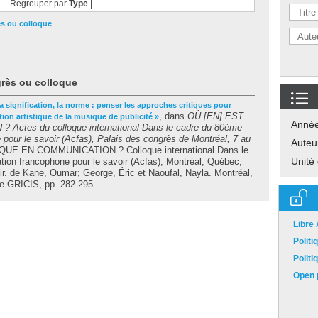
Regrouper par
Type
|
ès ou colloque
grès ou colloque
 la signification, la norme : penser les approches critiques pour
, dans
OÙ [EN] EST
tion artistique de la musique de publicité »
Anné
ctes du colloque international Dans le cadre du 80ème
 pour le savoir (Acfas), Palais des congrès de Montréal, 7 au
Auteu
QUE EN COMMUNICATION ? Colloque international Dans le
Unité
ion francophone pour le savoir (Acfas), Montréal, Québec,
ir. de
Kane, Oumar
;
George, Éric
et
Naoufal, Nayla
. Montréal,
e GRICIS, pp. 282-295.
Libre
Polit
Polit
Open p