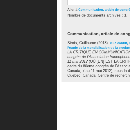
Aller à
Communication, article de congr
Nombre de documents archivés :
1
.
Communication, article de con
Sirois, Guillaume
(2013).
« Le conflit,
l’étude de la mondialisation de la produc
LA CRITIQUE EN COMMUNICATION ? A
congrès de l’Association francophone
11 mai 2012
(OÙ [EN] EST LA CRITI
cadre du 80ème congrès de l’Associat
Canada, 7 au 11 mai 2012), sous la d
Québec, Canada, Centre de recherch