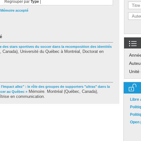
Regrouper par
Type
|
|
Mémoire accepté
é
le des stars sportives du soccer dans la recomposition des identités
 Canada), Université du Québec à Montréal, Doctorat en
Anné
Auteu
Unité
z l'Impact allez" : le rôle des groupes de supporters "ultras" dans la
Mémoire. Montréal (Québec, Canada),
ccer au Québec »
îtrise en communication.
Libre
Polit
Polit
Open p