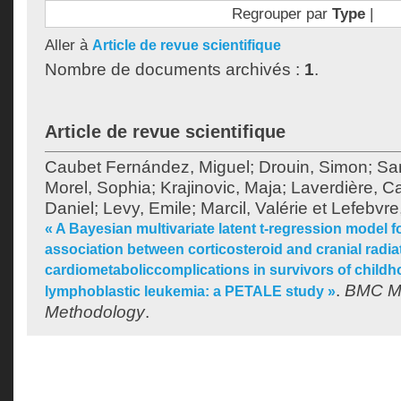
Regrouper par
Type
|
Aller à
Article de revue scientifique
Nombre de documents archivés :
1
.
Article de revue scientifique
Caubet Fernández, Miguel
;
Drouin, Simon
;
Sa
Morel, Sophia
;
Krajinovic, Maja
;
Laverdière, Ca
Daniel
;
Levy, Emile
;
Marcil, Valérie
et
Lefebvre
« A Bayesian multivariate latent t-regression model f
association between corticosteroid and cranial radi
cardiometaboliccomplications in survivors of child
.
BMC Me
lymphoblastic leukemia: a PETALE study »
Methodology
.