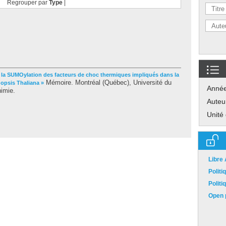
Regrouper par
Type
|
 la SUMOylation des facteurs de choc thermiques impliqués dans la
Mémoire. Montréal (Québec), Université du
opsis Thaliana »
Anné
imie.
Auteu
Unité
Libre
Polit
Polit
Open p