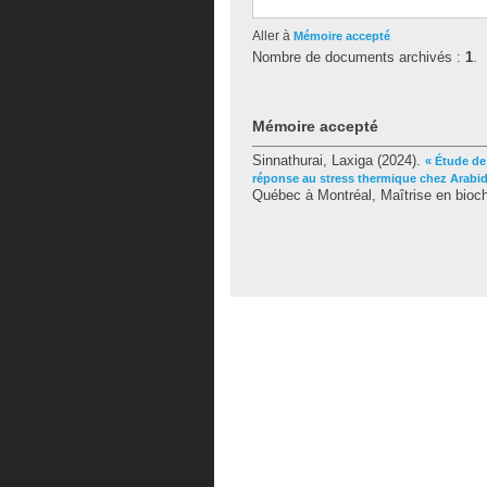
Aller à
Mémoire accepté
Nombre de documents archivés :
1
.
Mémoire accepté
Sinnathurai, Laxiga
(2024).
« Étude de
réponse au stress thermique chez Arabid
Québec à Montréal, Maîtrise en bioch