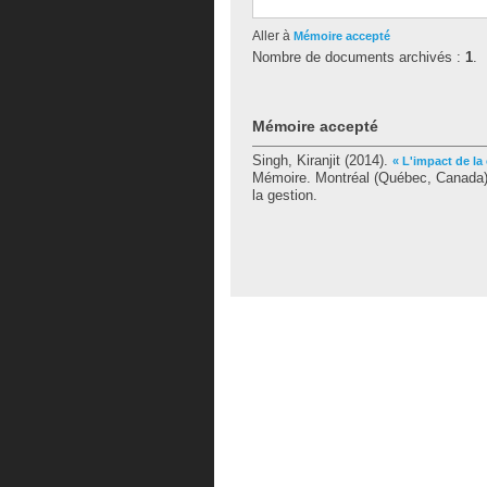
Aller à
Mémoire accepté
Nombre de documents archivés :
1
.
Mémoire accepté
Singh, Kiranjit
(2014).
« L'impact de la
Mémoire. Montréal (Québec, Canada),
la gestion.