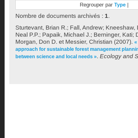
Regrouper par
|
Type
Nombre de documents archivés :
1
.
Sturtevant, Brian R.
;
Fall, Andrew
;
Kneeshaw, D
Neal P.P.
;
Papaik, Michael J.
;
Berninger, Kati
;
Morgan, Don D.
et
Messier, Christian
(2007).
«
approach for sustainable forest management planni
.
Ecology and S
between science and local needs »