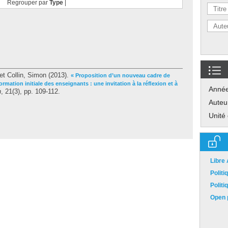
Regrouper par
Type
|
et
Collin, Simon
(2013).
« Proposition d’un nouveau cadre de
mation initiale des enseignants : une invitation à la réﬂexion et à
Anné
n
, 21(3), pp. 109-112.
Auteu
Unité
Libre
Polit
Polit
Open p