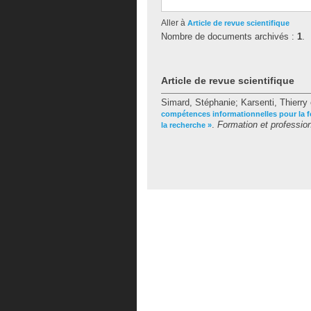
Aller à
Article de revue scientifique
Nombre de documents archivés :
1
.
Article de revue scientifique
Simard, Stéphanie
;
Karsenti, Thierry
compétences informationnelles pour la for
.
Formation et professio
la recherche »