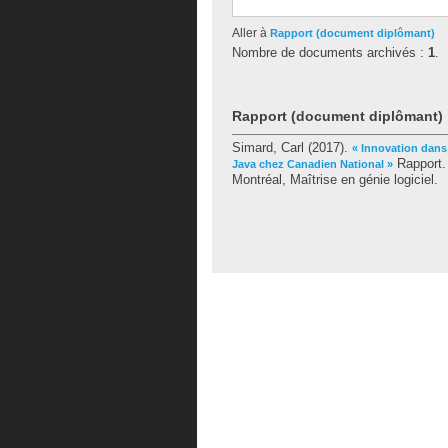
Aller à
Rapport (document diplômant)
Nombre de documents archivés :
1
.
Rapport (document diplômant)
Simard, Carl
(2017).
« Innovation dans
Rapport.
Java chez Canadien National »
Montréal, Maîtrise en génie logiciel.