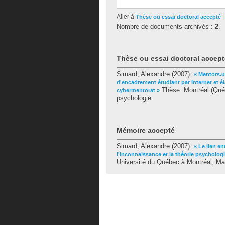
Aller à
Thèse ou essai doctoral accepté
Nombre de documents archivés :
2
.
Thèse ou essai doctoral accept
Simard, Alexandre
(2007).
« Mentors.
d'encadrement étudiant par Internet et é
Thèse. Montréal (Québ
cybermentorat »
psychologie.
Mémoire accepté
Simard, Alexandre
(2007).
« Le lien e
l'inconnaissance et la théorie psycholog
Université du Québec à Montréal, Maî