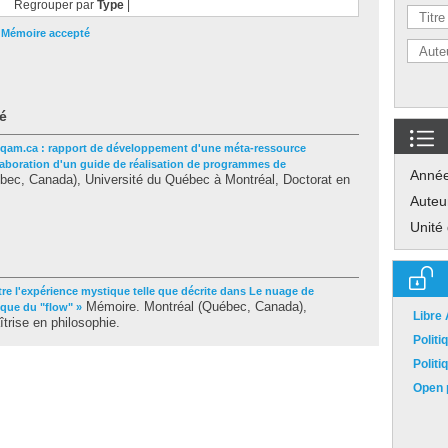
Regrouper par
Type
|
|
Mémoire accepté
é
uqam.ca : rapport de développement d'une méta-ressource
laboration d'un guide de réalisation de programmes de
Anné
ec, Canada), Université du Québec à Montréal, Doctorat en
Auteu
Unité
ntre l'expérience mystique telle que décrite dans Le nuage de
Mémoire. Montréal (Québec, Canada),
ique du "flow" »
Libre
trise en philosophie.
Polit
Polit
Open p