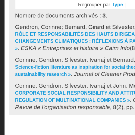
Regrouper par
|
Type
Nombre de documents archivés :
3
.
Gendron, Corinne
;
Bernard, Girard
et
Silvester
RÔLE ET RESPONSABILITÉS DES HAUTS DIRIGE
CHANGEMENTS CLIMATIQUES : RÉFLEXIONS À PA
.
ESKA « Entreprises et histoire » Cairn Info
(8
»
Corinne, Gendron
;
Silvester, Ivanaj
et
Bernard,
Science-fiction literature as inspiration for social the
.
Journal of Cleaner Pro
sustainability research »
Corinne, Gendron
;
Silvester, Ivanaj
et
John, Mc
CORPORATE SOCIAL RESPONSIBILITY AND ATTI
.
REGULATION OF MULTINATIONAL COMPANIES »
Revue de l’organisation responsable
, 8(2), pp