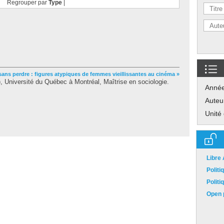
Regrouper par
Type
|
sans perdre : figures atypiques de femmes vieillissantes au cinéma »
 Université du Québec à Montréal, Maîtrise en sociologie.
Anné
Auteu
Unité
Libre
Polit
Polit
Open p