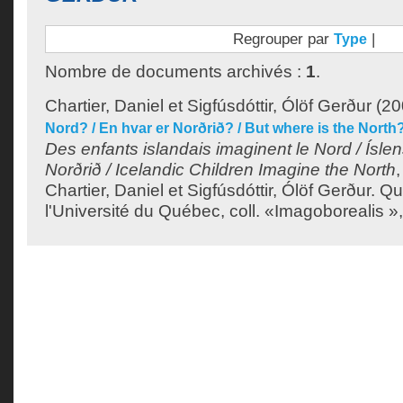
Regrouper par
|
Type
Nombre de documents archivés :
1
.
Chartier, Daniel
et
Sigfúsdóttir, Ólöf Gerður
(20
Nord? / En hvar er Norðrið? / But where is the North
Des enfants islandais imaginent le Nord / Ísle
Norðrið / Icelandic Children Imagine the North
,
Chartier, Daniel
et
Sigfúsdóttir, Ólöf Gerður
. Q
l'Université du Québec, coll. «Imagoborealis »,