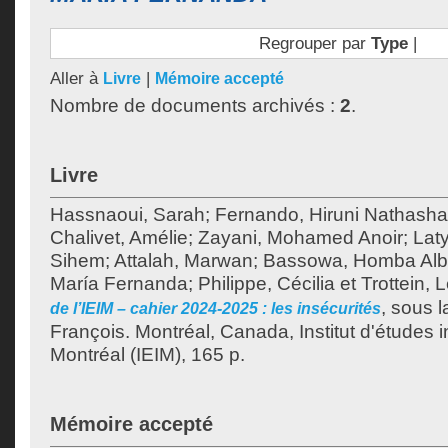
Regrouper par
Type
|
Aller à
|
Livre
Mémoire accepté
Nombre de documents archivés :
2
.
Livre
Hassnaoui, Sarah
;
Fernando, Hiruni Nathasha
Chalivet, Amélie
;
Zayani, Mohamed Anoir
;
Laty
Sihem
;
Attalah, Marwan
;
Bassowa, Homba Al
María Fernanda
;
Philippe, Cécilia
et
Trottein, 
, sous l
de l’IEIM – cahier 2024-2025 : les insécurités
François
.
Montréal, Canada, Institut d'études 
Montréal (IEIM), 165 p.
Mémoire accepté