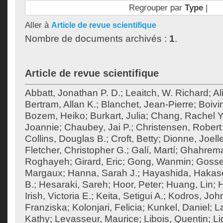
Regrouper par
Type
|
Aller à
Article de revue scientifique
Nombre de documents archivés :
1
.
Article de revue scientifique
Abbatt, Jonathan P. D.
;
Leaitch, W. Richard
;
Al
Bertram, Allan K.
;
Blanchet, Jean-Pierre
;
Boivi
Bozem, Heiko
;
Burkart, Julia
;
Chang, Rachel Y
Joannie
;
Chaubey, Jai P.
;
Christensen, Robert 
Collins, Douglas B.
;
Croft, Betty
;
Dionne, Joell
Fletcher, Christopher G.
;
Galí, Martí
;
Ghahrema
Roghayeh
;
Girard, Eric
;
Gong, Wanmin
;
Gossel
Margaux
;
Hanna, Sarah J.
;
Hayashida, Hakas
B.
;
Hesaraki, Sareh
;
Hoor, Peter
;
Huang, Lin
;
H
Irish, Victoria E.
;
Keita, Setigui A.
;
Kodros, Joh
Franziska
;
Kolonjari, Felicia
;
Kunkel, Daniel
;
La
Kathy
;
Levasseur, Maurice
;
Libois, Quentin
;
Li