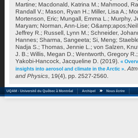
Martine
;
Macdonald, Katrina M.
;
Mahmood, Ra
Randall V.
;
Mason, Ryan H.
;
Miller, Lisa A.
;
Mor
Mortenson, Eric
;
Mungall, Emma L.
;
Murphy, J
Maryam
;
Norman, Ann-Lise
;
O&amp;apos;Neill
Jeffrey R.
;
Russell, Lynn M.
;
Schneider, Joha
Hannes
;
Sharma, Sangeeta
;
Si, Meng
;
Staeble
Nadja S.
;
Thomas, Jennie L.
;
von Salzen, Knu
J. B.
;
Willis, Megan D.
;
Wentworth, Gregory R.
Yakobi-Hancock, Jacqueline D.
(2019).
« Over
.
Atm
insights into aerosol and climate in the Arctic »
and Physics
, 19(4), pp. 2527-2560.
UQAM - Université du Québec à Montréal
Archipel
Nous écrire