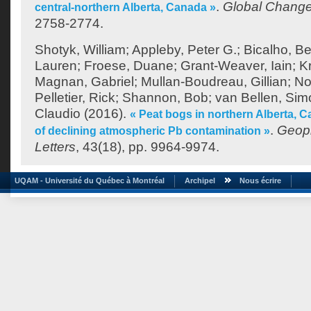
.
Global Change
central-northern Alberta, Canada »
2758-2774.
Shotyk, William
;
Appleby, Peter G.
;
Bicalho, Be
Lauren
;
Froese, Duane
;
Grant-Weaver, Iain
;
K
Magnan, Gabriel
;
Mullan-Boudreau, Gillian
;
No
Pelletier, Rick
;
Shannon, Bob
;
van Bellen, Sim
Claudio
(2016).
« Peat bogs in northern Alberta, 
.
Geop
of declining atmospheric Pb contamination »
Letters
, 43(18), pp. 9964-9974.
UQAM - Université du Québec à Montréal
Archipel
Nous écrire