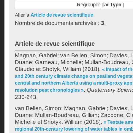
Regrouper par
Type
|
Aller à
Article de revue scientifique
Nombre de documents archivés :
3
.
Article de revue scientifique
Magnan, Gabriel
;
van Bellen, Simon
;
Davies, 
Duane
;
Garneau, Michelle
;
Mullan-Boudreau, G
Claudio
et
Shotyk, William
(2018).
« Impact of th
and 20th century climate change on peatland vegeta
central and northern Alberta using a multi-proxy ap
.
Quaternary Scien
resolution peat chronologies »
230-243.
van Bellen, Simon
;
Magnan, Gabriel
;
Davies, 
Duane
;
Mullan-Boudreau, Gillian
;
Zaccone, Cl
Michelle
et
Shotyk, William
(2018).
« Testate am
regional 20th-century lowering of water tables in om