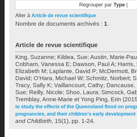
Regrouper par
Type
|
Aller à
Article de revue scientifique
Nombre de documents archivés :
1
.
Article de revue scientifique
King, Suzanne
;
Kildea, Sue
;
Austin, Marie-Pau
Cobham, Vanessa E
;
Dawson, Paul A
;
Harris,
Elizabeth M
;
Laplante, David P
;
McDermott, Br
David
;
O’Hara, Michael W
;
Schmitz, Norbert
;
S
Tracy, Sally K
;
Vaillancourt, Cathy
;
Dancause, 
Sue
;
Reilly, Nicole
;
Shoo, Laura
;
Simcock, Gabr
Tremblay, Anne-Marie
et
Yong Ping, Erin
(2015
to study the effects of the Queensland flood on pre
pregnancies, and their children's early development
and Childbirth
, 15(1), pp. 1-24.