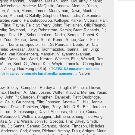
gino
;
Marchini, Jonathan
;
Maslen, John
;
McCarthy, Shane
;
McKechanie, Andrew
;
McQuillin, Andrew
;
Memari, Yasin
;
ri, Alireza
;
Morris, James
;
Muddyman, Dawn
;
Muntoni,
van, Michael
;
O’Rahilly, Stephen
;
Onoufriadis, Alexandros
;
alotie, Aarno
;
Panoutsopoulou, Kalliope
;
Parker, Victoria
;
Parr,
 Tiina
;
Payne, Felicity
;
Perry, John
;
Pietilainen, Olli
;
Plagnol,
ydia
;
Raymond, Lucy
;
Rehnström, Karola
;
Brent Richards, J.
;
age, David B.
;
Schoenmakers, Nadia
;
Semple, Robert K.
;
So-Youn
;
Skuse, David
;
Small, Kerrin
;
Smee, Carol
;
Soler,
ham, Lorraine
;
Spector, Tim
;
St Pourcain, Beate
;
St. Clair,
iela
;
Suvisaari, Jaana
;
Tachmazidou, Ioanna
;
Tian, Jing
;
 Ana
;
van Kogelenberg, Margriet
;
Vijayarangakannan,
dia
;
Wang, Jun
;
Ward, Kirsten
;
Wheeler, Ellie
;
Whittall, Ros
;
Wilson, Scott G.
;
Wong, Kim
;
Whyte, Tamieka
;
ChangJiang,
et
Zheng, Hou-Feng
(2015).
« TCTEX1D2 mutations underlie
.
Nature
th impaired retrograde intraflagellar transport »
ew, Shelby
;
Campbell, Purdey J.
;
Traglia, Michela
;
Brown,
hab, Hashem A.
;
Min, Josine
;
Walter, Klaudia
;
Memari, Yasin
;
by, John P.
;
Charoen, Pimphen
;
Danecek, Petr
;
Dudbridge,
d, Celia
;
Grundberg, Elin
;
Johnson, Andrew D.
;
Hui, Jennie
;
yman, Dawn
;
Panicker, Vijay
;
Perry, John R.B.
;
Bell, Jordana
t, Tom
;
Schlessinger, David
;
Abecasis, Goncalo
;
Cucca,
Woltersdorf, Wolfram
;
Zeggini, Eleftheria
;
Zheng, Hou-Feng
;
itza, Silvia
;
Walsh, John P.
;
Spector, Tim
;
Davey Smith,
rds, J.
;
Sanna, Serena
;
Soranzo, Nicole
;
Timpson, Nicholas
;
Anderson, Carl
;
Anney, Richard
;
Antony, Dinu
;
Artigas, Maria