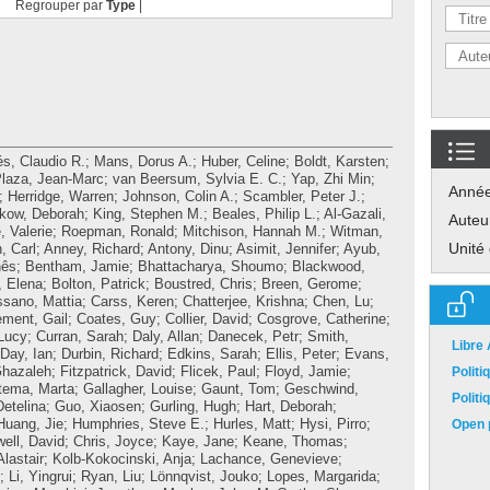
Regrouper par
Type
|
és, Claudio R.
;
Mans, Dorus A.
;
Huber, Celine
;
Boldt, Karsten
;
laza, Jean-Marc
;
van Beersum, Sylvia E. C.
;
Yap, Zhi Min
;
Anné
;
Herridge, Warren
;
Johnson, Colin A.
;
Scambler, Peter J.
;
kow, Deborah
;
King, Stephen M.
;
Beales, Philip L.
;
Al-Gazali,
Auteu
, Valerie
;
Roepman, Ronald
;
Mitchison, Hannah M.
;
Witman,
Unité
, Carl
;
Anney, Richard
;
Antony, Dinu
;
Asimit, Jennifer
;
Ayub,
nês
;
Bentham, Jamie
;
Bhattacharya, Shoumo
;
Blackwood,
 Elena
;
Bolton, Patrick
;
Boustred, Chris
;
Breen, Gerome
;
ssano, Mattia
;
Carss, Keren
;
Chatterjee, Krishna
;
Chen, Lu
;
ement, Gail
;
Coates, Guy
;
Collier, David
;
Cosgrove, Catherine
;
Lucy
;
Curran, Sarah
;
Daly, Allan
;
Danecek, Petr
;
Smith,
Libre
Day, Ian
;
Durbin, Richard
;
Edkins, Sarah
;
Ellis, Peter
;
Evans,
Ghazaleh
;
Fitzpatrick, David
;
Flicek, Paul
;
Floyd, Jamie
;
Polit
tema, Marta
;
Gallagher, Louise
;
Gaunt, Tom
;
Geschwind,
Polit
etelina
;
Guo, Xiaosen
;
Gurling, Hugh
;
Hart, Deborah
;
Huang, Jie
;
Humphries, Steve E.
;
Hurles, Matt
;
Hysi, Pirro
;
Open p
ell, David
;
Chris, Joyce
;
Kaye, Jane
;
Keane, Thomas
;
Alastair
;
Kolb-Kokocinski, Anja
;
Lachance, Genevieve
;
;
Li, Yingrui
;
Ryan, Liu
;
Lönnqvist, Jouko
;
Lopes, Margarida
;