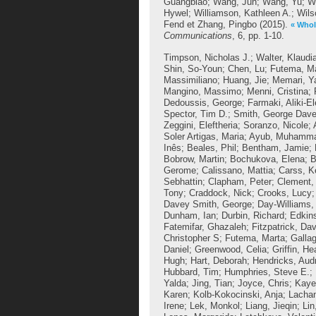
Guangbiao
;
Wang, Jun
;
Wang, Yu
;
W
Hywel
;
Williamson, Kathleen A.
;
Wils
Fend
et
Zhang, Pingbo
(2015).
« Whol
Communications
, 6, pp. 1-10.
Timpson, Nicholas J.
;
Walter, Klaudi
Shin, So-Youn
;
Chen, Lu
;
Futema, M
Massimiliano
;
Huang, Jie
;
Memari, Y
Mangino, Massimo
;
Menni, Cristina
;
Dedoussis, George
;
Farmaki, Aliki-El
Spector, Tim D.
;
Smith, George Dav
Zeggini, Eleftheria
;
Soranzo, Nicole
;
Soler Artigas, Maria
;
Ayub, Muhamm
Inês
;
Beales, Phil
;
Bentham, Jamie
;
Bobrow, Martin
;
Bochukova, Elena
;
B
Gerome
;
Calissano, Mattia
;
Carss, K
Sebhattin
;
Clapham, Peter
;
Clement, 
Tony
;
Craddock, Nick
;
Crooks, Lucy
Davey Smith, George
;
Day-Williams,
Dunham, Ian
;
Durbin, Richard
;
Edkin
Fatemifar, Ghazaleh
;
Fitzpatrick, Dav
Christopher S
;
Futema, Marta
;
Gallag
Daniel
;
Greenwood, Celia
;
Griffin, He
Hugh
;
Hart, Deborah
;
Hendricks, Aud
Hubbard, Tim
;
Humphries, Steve E.
;
Yalda
;
Jing, Tian
;
Joyce, Chris
;
Kaye
Karen
;
Kolb-Kokocinski, Anja
;
Lacha
Irene
;
Lek, Monkol
;
Liang, Jieqin
;
Lin