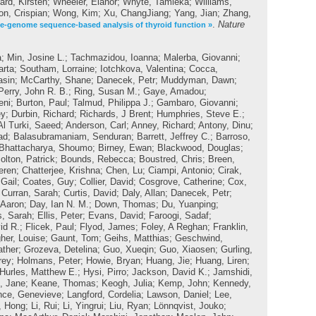
ard, Kirsten
;
Wheeler, Elanor
;
Whyte, Tamieka
;
Williams,
on, Crispian
;
Wong, Kim
;
Xu, ChangJiang
;
Yang, Jian
;
Zhang,
.
Nature
e-genome sequence-based analysis of thyroid function »
a
;
Min, Josine L.
;
Tachmazidou, Ioanna
;
Malerba, Giovanni
;
arta
;
Southam, Lorraine
;
Iotchkova, Valentina
;
Cocca,
asin
;
McCarthy, Shane
;
Danecek, Petr
;
Muddyman, Dawn
;
Perry, John R. B.
;
Ring, Susan M.
;
Gaye, Amadou
;
eni
;
Burton, Paul
;
Talmud, Philippa J.
;
Gambaro, Giovanni
;
ey
;
Durbin, Richard
;
Richards, J Brent
;
Humphries, Steve E.
;
Al Turki, Saeed
;
Anderson, Carl
;
Anney, Richard
;
Antony, Dinu
;
ad
;
Balasubramaniam, Senduran
;
Barrett, Jeffrey C.
;
Barroso,
Bhattacharya, Shoumo
;
Birney, Ewan
;
Blackwood, Douglas
;
olton, Patrick
;
Bounds, Rebecca
;
Boustred, Chris
;
Breen,
eren
;
Chatterjee, Krishna
;
Chen, Lu
;
Ciampi, Antonio
;
Cirak,
Gail
;
Coates, Guy
;
Collier, David
;
Cosgrove, Catherine
;
Cox,
;
Curran, Sarah
;
Curtis, David
;
Daly, Allan
;
Danecek, Petr
;
 Aaron
;
Day, Ian N. M.
;
Down, Thomas
;
Du, Yuanping
;
s, Sarah
;
Ellis, Peter
;
Evans, David
;
Faroogi, Sadaf
;
id R.
;
Flicek, Paul
;
Flyod, James
;
Foley, A Reghan
;
Franklin,
her, Louise
;
Gaunt, Tom
;
Geihs, Matthias
;
Geschwind,
ather
;
Grozeva, Detelina
;
Guo, Xueqin
;
Guo, Xiaosen
;
Gurling,
rey
;
Holmans, Peter
;
Howie, Bryan
;
Huang, Jie
;
Huang, Liren
;
Hurles, Matthew E.
;
Hysi, Pirro
;
Jackson, David K.
;
Jamshidi,
, Jane
;
Keane, Thomas
;
Keogh, Julia
;
Kemp, John
;
Kennedy,
nce, Genevieve
;
Langford, Cordelia
;
Lawson, Daniel
;
Lee,
, Hong
;
Li, Rui
;
Li, Yingrui
;
Liu, Ryan
;
Lönnqvist, Jouko
;