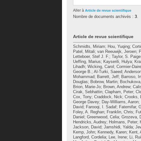
Aller à
Article de revue scientifique
Nombre de documents archivés :
3
.
Article de revue scientifique
Schmidts, Miriam
;
Hou, Yuqing
;
Cort
Patel, Mitali
;
van Reeuwijk, Jeroen
;
P
Letteboer, Stef J. F.
;
Taylor, S. Paige
Ueffing, Marius
;
Kayserili, Hulya
;
Kra
Lihadh
;
Wicking, Carol
;
Cormier-Daire
George B.
;
Al-Turki, Saeed
;
Anderson
Mohammad
;
Barrett, Jeff
;
Barroso, I
Douglas
;
Bobrow, Martin
;
Bochukova,
Brion, Marie-Jo
;
Brown, Andrew
;
Cali
Cirak, Sebhattin
;
Clapham, Peter
;
Cl
Cox, Tony
;
Craddock, Nick
;
Crooks, 
George Davey
;
Day-Williams, Aaron
;
David
;
Farooqi, I. Sadaf
;
Fatemifar, 
Foley, A. Reghan
;
Franklin, Chris
;
Fu
Daniel
;
Greenwood, Celia
;
Grozeva, D
Hendricks, Audrey
;
Holmans, Peter
;
Jackson, David
;
Jamshidi, Yalda
;
Jew
Kemp, John
;
Kennedy, Karen
;
Kent, 
Langford, Cordelia
;
Lee, Irene
;
Li, Rui