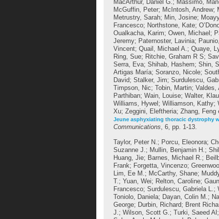
MacArthur, Daniel G.
;
Massimo, Man
McGuffin, Peter
;
McIntosh, Andrew
;
Metrustry, Sarah
;
Min, Josine
;
Moayye
Francesco
;
Northstone, Kate
;
O’Dono
Oualkacha, Karim
;
Owen, Michael
;
P
Jeremy
;
Paternoster, Lavinia
;
Paunio,
Vincent
;
Quail, Michael A.
;
Quaye, L
Ring, Sue
;
Ritchie, Graham R S
;
Sav
Serra, Eva
;
Shihab, Hashem
;
Shin, 
Artigas María
;
Soranzo, Nicole
;
Sout
David
;
Stalker, Jim
;
Surdulescu, Gabr
Timpson, Nic
;
Tobin, Martin
;
Valdes,
Parthiban
;
Wain, Louise
;
Walter, Klau
Williams, Hywel
;
Williamson, Kathy
;
Xu
;
Zeggini, Eleftheria
;
Zhang, Feng
Jeune asphyxiating thoracic dystrophy wi
Communications
, 6, pp. 1-13.
Taylor, Peter N.
;
Porcu, Eleonora
;
Ch
Suzanne J.
;
Mullin, Benjamin H.
;
Shi
Huang, Jie
;
Barnes, Michael R.
;
Beil
Frank
;
Forgetta, Vincenzo
;
Greenwoo
Lim, Ee M.
;
McCarthy, Shane
;
Mudd
T.
;
Yuan, Wei
;
Relton, Caroline
;
Gaun
Francesco
;
Surdulescu, Gabriela L.
;
Toniolo, Daniela
;
Dayan, Colin M.
;
Na
George
;
Durbin, Richard
;
Brent Richa
J.
;
Wilson, Scott G.
;
Turki, Saeed Al