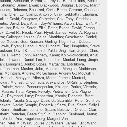
maniam, Senduran
;
Barrett, Jeffrey C.
;
Barroso, Inês
;
Beales,
, Shoumo
;
Birney, Ewan
;
Blackwood, Douglas
;
Bobrow, Martin
;
ounds, Rebecca
;
Boustred, Chris
;
Breen, Gerome
;
Calissano,
shna
;
Chen, Lu
;
Ciampi, Antonio
;
Cirak, Sebhattin
;
Clapham,
ollier, David
;
Cosgrove, Catherine
;
Cox, Tony
;
Craddock,
urtis, David
;
Daly, Allan
;
Day-Williams, Aaron
;
Day, Ian N.M.
;
m, Ian
;
Edkins, Sarah
;
Ellis, Peter
;
Evans, David
;
Faroogi,
ick, David R.
;
Flicek, Paul
;
Flyod, James
;
Foley, A. Reghan
;
rta
;
Gallagher, Louise
;
Geihs, Matthias
;
Geschwind, Daniel
;
uo, Xueqin
;
Guo, Xiaosen
;
Gurling, Hugh
;
Hart, Deborah
;
Howie, Bryan
;
Huang, Liren
;
Hubbard, Tim
;
Humphries, Steve
ackson, David K.
;
Jamshidi, Yalda
;
Jing, Tian
;
Joyce, Chris
;
Julia
;
Kemp, John
;
Kennedy, Karen
;
Kolb-Kokocinski, Anja
;
elia
;
Lawson, Daniel
;
Lee, Irene
;
Lek, Monkol
;
Liang, Jieqin
;
yan
;
Lönnqvist, Jouko
;
Lopes, Margarida
;
Lotchkova,
i, Jonathan
;
Maslen, John
;
Massimo, Mangino
;
Mathieson,
er
;
McIntosh, Andrew
;
McKechanie, Andrew G.
;
McQuillin,
, Hannah
;
Moayyeri, Alireza
;
Morris, James
;
Muntoni,
ovan, Michael
;
Onoufriadis, Alexandros
;
O'Rahilly, Stephen
;
;
Palotie, Aarno
;
Panoutsopoulou, Kalliope
;
Parker, Victoria
;
;
Paunio, Tiina
;
Payne, Felicity
;
Pietilainen, Olli
;
Plagnol,
 A.
;
Raymond, Lucy
;
Rehnström, Karola
;
Richards, Brent
;
Roberts, Nicola
;
Savage, David B.
;
Scambler, Peter
;
Schiffels,
akers, Nadia
;
Semple, Robert K.
;
Serra, Eva
;
Sharp, Sally I.
;
 Kerrin
;
Southam, Lorraine
;
Spasic-Boskovic, Olivera
;
Clair,
abeth
;
Pourcian, Beate St
;
Sun, Jianping
;
Suvisaari, Jaana
;
.
;
Valdes, Ana
;
Kogelenberg, Margriet Van
;
her, Peter M.
;
Wain, Louise V.
;
Walters, James T.R.
;
Wang,