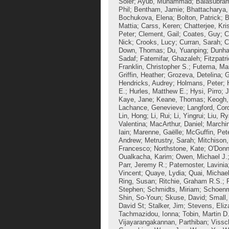
Soler
;
Ayub, Muhammad
;
Balasubra
Phil
;
Bentham, Jamie
;
Bhattacharya
Bochukova, Elena
;
Bolton, Patrick
;
B
Mattia
;
Carss, Keren
;
Chatterjee, Kri
Peter
;
Clement, Gail
;
Coates, Guy
;
C
Nick
;
Crooks, Lucy
;
Curran, Sarah
;
C
Down, Thomas
;
Du, Yuanping
;
Dunha
Sadaf
;
Fatemifar, Ghazaleh
;
Fitzpatr
Franklin, Christopher S.
;
Futema, Ma
Griffin, Heather
;
Grozeva, Detelina
;
G
Hendricks, Audrey
;
Holmans, Peter
;
E.
;
Hurles, Matthew E.
;
Hysi, Pirro
;
J
Kaye, Jane
;
Keane, Thomas
;
Keogh, 
Lachance, Genevieve
;
Langford, Cord
Lin, Hong
;
Li, Rui
;
Li, Yingrui
;
Liu, R
Valentina
;
MacArthur, Daniel
;
Marchin
Iain
;
Marenne, Gaëlle
;
McGuffin, Pet
Andrew
;
Metrustry, Sarah
;
Mitchison
Francesco
;
Northstone, Kate
;
O'Donn
Oualkacha, Karim
;
Owen, Michael J.
Parr, Jeremy R.
;
Paternoster, Lavinia
Vincent
;
Quaye, Lydia
;
Quai, Michael
Ring, Susan
;
Ritchie, Graham R.S.
;
Stephen
;
Schmidts, Miriam
;
Schoenm
Shin, So-Youn
;
Skuse, David
;
Small,
David St
;
Stalker, Jim
;
Stevens, Eliz
Tachmazidou, Ionna
;
Tobin, Martin D
Vijayarangakannan, Parthiban
;
Vissc