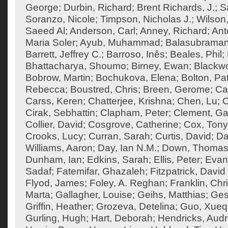
George
;
Durbin, Richard
;
Brent Richards, J.
;
S
Soranzo, Nicole
;
Timpson, Nicholas J.
;
Wilson,
Saeed Al
;
Anderson, Carl
;
Anney, Richard
;
Ant
Maria Soler
;
Ayub, Muhammad
;
Balasubraman
Barrett, Jeffrey C.
;
Barroso, Inês
;
Beales, Phil
;
Bhattacharya, Shoumo
;
Birney, Ewan
;
Blackw
Bobrow, Martin
;
Bochukova, Elena
;
Bolton, Pat
Rebecca
;
Boustred, Chris
;
Breen, Gerome
;
Ca
Carss, Keren
;
Chatterjee, Krishna
;
Chen, Lu
;
C
Cirak, Sebhattin
;
Clapham, Peter
;
Clement, Ga
Collier, David
;
Cosgrove, Catherine
;
Cox, Tony
Crooks, Lucy
;
Curran, Sarah
;
Curtis, David
;
Da
Williams, Aaron
;
Day, Ian N.M.
;
Down, Thoma
Dunham, Ian
;
Edkins, Sarah
;
Ellis, Peter
;
Evan
Sadaf
;
Fatemifar, Ghazaleh
;
Fitzpatrick, David
Flyod, James
;
Foley, A. Reghan
;
Franklin, Chr
Marta
;
Gallagher, Louise
;
Geihs, Matthias
;
Ges
Griffin, Heather
;
Grozeva, Detelina
;
Guo, Xueq
Gurling, Hugh
;
Hart, Deborah
;
Hendricks, Aud