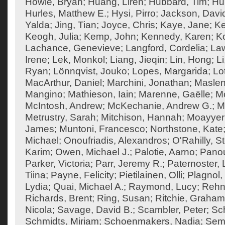
Howie, Bryan
;
Huang, Liren
;
Hubbard, Tim
;
Hu
Hurles, Matthew E.
;
Hysi, Pirro
;
Jackson, Davi
Yalda
;
Jing, Tian
;
Joyce, Chris
;
Kaye, Jane
;
K
Keogh, Julia
;
Kemp, John
;
Kennedy, Karen
;
Ko
Lachance, Genevieve
;
Langford, Cordelia
;
Law
Irene
;
Lek, Monkol
;
Liang, Jieqin
;
Lin, Hong
;
Li
Ryan
;
Lönnqvist, Jouko
;
Lopes, Margarida
;
Lo
MacArthur, Daniel
;
Marchini, Jonathan
;
Maslen
Mangino
;
Mathieson, Iain
;
Marenne, Gaëlle
;
Mc
McIntosh, Andrew
;
McKechanie, Andrew G.
;
M
Metrustry, Sarah
;
Mitchison, Hannah
;
Moayyeri
James
;
Muntoni, Francesco
;
Northstone, Kate
Michael
;
Onoufriadis, Alexandros
;
O'Rahilly, 
Karim
;
Owen, Michael J.
;
Palotie, Aarno
;
Panou
Parker, Victoria
;
Parr, Jeremy R.
;
Paternoster, 
Tiina
;
Payne, Felicity
;
Pietilainen, Olli
;
Plagnol,
Lydia
;
Quai, Michael A.
;
Raymond, Lucy
;
Rehn
Richards, Brent
;
Ring, Susan
;
Ritchie, Graham
Nicola
;
Savage, David B.
;
Scambler, Peter
;
Sch
Schmidts, Miriam
;
Schoenmakers, Nadia
;
Semp