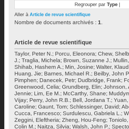
Regrouper par
Type
|
Aller à
Article de revue scientifique
Nombre de documents archivés :
1
.
Article de revue scientifique
Taylor, Peter N.
;
Porcu, Eleonora
;
Chew, Shel
J.
;
Traglia, Michela
;
Brown, Suzanne J.
;
Mullin
Shihab, Hashem A.
;
Min, Josine
;
Walter, Klaud
Huang, Jie
;
Barnes, Michael R.
;
Beilby, John P
Pimphen
;
Danecek, Petr
;
Dudbridge, Frank
;
F
Greenwood, Celia
;
Grundberg, Elin
;
Johnson, 
Jennie
;
Lim, Ee M.
;
McCarthy, Shane
;
Muddym
Vijay
;
Perry, John R.B.
;
Bell, Jordana T.
;
Yuan,
Caroline
;
Gaunt, Tom
;
Schlessinger, David
;
Ab
Cucca, Francesco
;
Surdulescu, Gabriela L.
;
Wo
Zeggini, Eleftheria
;
Zheng, Hou-Feng
;
Toniolo,
Colin M.
;
Naitza, Silvia
;
Walsh, John P.
;
Specto