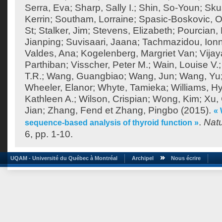
Serra, Eva
;
Sharp, Sally I.
;
Shin, So-Youn
;
Sku
Kerrin
;
Southam, Lorraine
;
Spasic-Boskovic, O
St
;
Stalker, Jim
;
Stevens, Elizabeth
;
Pourcian, 
Jianping
;
Suvisaari, Jaana
;
Tachmazidou, Ion
Valdes, Ana
;
Kogelenberg, Margriet Van
;
Vija
Parthiban
;
Visscher, Peter M.
;
Wain, Louise V.
T.R.
;
Wang, Guangbiao
;
Wang, Jun
;
Wang, Yu
Wheeler, Elanor
;
Whyte, Tamieka
;
Williams, H
Kathleen A.
;
Wilson, Crispian
;
Wong, Kim
;
Xu,
Jian
;
Zhang, Fend
et
Zhang, Pingbo
(2015).
«
.
Nat
sequence-based analysis of thyroid function »
6, pp. 1-10.
UQAM - Université du Québec à Montréal
Archipel
Nous écrire