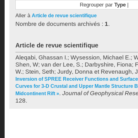
Regrouper par
Type
|
Aller à
Article de revue scientifique
Nombre de documents archivés :
1
.
Article de revue scientifique
Aleqabi, Ghassan I.
;
Wysession, Michael E.
;
W
Shen, W
;
van der Lee, S.
;
Darbyshire, Fiona
;
F
W.
;
Stein, Seth
;
Jurdy, Donna
et
Revenaugh, J
Inversion of SPREE Receiver Functions and Surfac
Curves for 3-D Crustal and Upper Mantle Structure B
.
Journal of Geophysical Rese
Midcontinent Rift »
128.