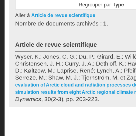
Regrouper par
Type
|
Aller à
Article de revue scientifique
Nombre de documents archivés :
1
.
Article de revue scientifique
Wyser, K.
;
Jones, C. G.
;
Du, P.
;
Girard, E.
;
Will
Christensen, J. H.
;
Curry, J. A.
;
Dethloff, K.
;
Hau
D.
;
Køltzow, M.
;
Laprise, René
;
Lynch, A.
;
Pfeif
Serreze, M.
;
Shaw, M. J.
;
Tjernström, M.
et
Zag
evaluation of Arctic cloud and radiation processes 
simulation results from eight Arctic regional climate
Dynamics
, 30(2-3), pp. 203-223.