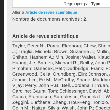
Regrouper par
Type
|
Aller à
Article de revue scientifique
Nombre de documents archivés :
2
.
Article de revue scientifique
Taylor, Peter N.
;
Porcu, Eleonora
;
Chew, Shel
J.
;
Traglia, Michela
;
Brown, Suzanne J.
;
Mullin
Shihab, Hashem A.
;
Min, Josine
;
Walter, Klaud
Huang, Jie
;
Barnes, Michael R.
;
Beilby, John P
Pimphen
;
Danecek, Petr
;
Dudbridge, Frank
;
F
Greenwood, Celia
;
Grundberg, Elin
;
Johnson, 
Jennie
;
Lim, Ee M.
;
McCarthy, Shane
;
Muddym
Vijay
;
Perry, John R.B.
;
Bell, Jordana T.
;
Yuan,
Caroline
;
Gaunt, Tom
;
Schlessinger, David
;
Ab
Cucca, Francesco
;
Surdulescu, Gabriela L.
;
Wo
Zeggini, Eleftheria
;
Zheng, Hou-Feng
;
Toniolo,
Colin M.
;
Naitza, Silvia
;
Walsh, John P.
;
Specto