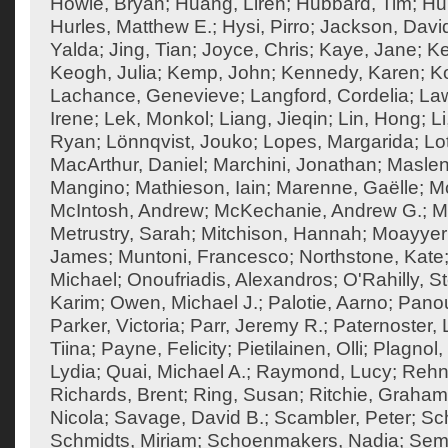
Howie, Bryan
;
Huang, Liren
;
Hubbard, Tim
;
Hu
Hurles, Matthew E.
;
Hysi, Pirro
;
Jackson, Davi
Yalda
;
Jing, Tian
;
Joyce, Chris
;
Kaye, Jane
;
K
Keogh, Julia
;
Kemp, John
;
Kennedy, Karen
;
Ko
Lachance, Genevieve
;
Langford, Cordelia
;
Law
Irene
;
Lek, Monkol
;
Liang, Jieqin
;
Lin, Hong
;
Li
Ryan
;
Lönnqvist, Jouko
;
Lopes, Margarida
;
Lo
MacArthur, Daniel
;
Marchini, Jonathan
;
Maslen
Mangino
;
Mathieson, Iain
;
Marenne, Gaëlle
;
Mc
McIntosh, Andrew
;
McKechanie, Andrew G.
;
M
Metrustry, Sarah
;
Mitchison, Hannah
;
Moayyeri
James
;
Muntoni, Francesco
;
Northstone, Kate
Michael
;
Onoufriadis, Alexandros
;
O'Rahilly, 
Karim
;
Owen, Michael J.
;
Palotie, Aarno
;
Panou
Parker, Victoria
;
Parr, Jeremy R.
;
Paternoster, 
Tiina
;
Payne, Felicity
;
Pietilainen, Olli
;
Plagnol,
Lydia
;
Quai, Michael A.
;
Raymond, Lucy
;
Rehn
Richards, Brent
;
Ring, Susan
;
Ritchie, Graham
Nicola
;
Savage, David B.
;
Scambler, Peter
;
Sch
Schmidts, Miriam
;
Schoenmakers, Nadia
;
Semp