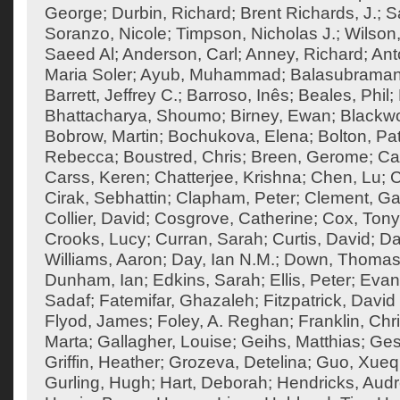
George
;
Durbin, Richard
;
Brent Richards, J.
;
S
Soranzo, Nicole
;
Timpson, Nicholas J.
;
Wilson,
Saeed Al
;
Anderson, Carl
;
Anney, Richard
;
Ant
Maria Soler
;
Ayub, Muhammad
;
Balasubraman
Barrett, Jeffrey C.
;
Barroso, Inês
;
Beales, Phil
;
Bhattacharya, Shoumo
;
Birney, Ewan
;
Blackw
Bobrow, Martin
;
Bochukova, Elena
;
Bolton, Pat
Rebecca
;
Boustred, Chris
;
Breen, Gerome
;
Ca
Carss, Keren
;
Chatterjee, Krishna
;
Chen, Lu
;
C
Cirak, Sebhattin
;
Clapham, Peter
;
Clement, Ga
Collier, David
;
Cosgrove, Catherine
;
Cox, Tony
Crooks, Lucy
;
Curran, Sarah
;
Curtis, David
;
Da
Williams, Aaron
;
Day, Ian N.M.
;
Down, Thoma
Dunham, Ian
;
Edkins, Sarah
;
Ellis, Peter
;
Evan
Sadaf
;
Fatemifar, Ghazaleh
;
Fitzpatrick, David
Flyod, James
;
Foley, A. Reghan
;
Franklin, Chr
Marta
;
Gallagher, Louise
;
Geihs, Matthias
;
Ges
Griffin, Heather
;
Grozeva, Detelina
;
Guo, Xueq
Gurling, Hugh
;
Hart, Deborah
;
Hendricks, Aud