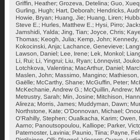
Griffin, Heather
;
Grozeva, Detelina
;
Guo, Xueq
Gurling, Hugh
;
Hart, Deborah
;
Hendricks, Aud
Howie, Bryan
;
Huang, Jie
;
Huang, Liren
;
Hubba
Steve E.
;
Hurles, Matthew E.
;
Hysi, Pirro
;
Jack
Jamshidi, Yalda
;
Jing, Tian
;
Joyce, Chris
;
Kaye
Thomas
;
Keogh, Julia
;
Kemp, John
;
Kennedy,
Kokocinski, Anja
;
Lachance, Genevieve
;
Langf
Lawson, Daniel
;
Lee, Irene
;
Lek, Monkol
;
Liang
Li, Rui
;
Li, Yingrui
;
Liu, Ryan
;
Lönnqvist, Jouko
Lotchkova, Valentina
;
MacArthur, Daniel
;
Marc
Maslen, John
;
Massimo, Mangino
;
Mathieson, 
Gaëlle
;
McCarthy, Shane
;
McGuffin, Peter
;
McI
McKechanie, Andrew G.
;
McQuillin, Andrew
;
M
Metrustry, Sarah
;
Min, Josine
;
Mitchison, Han
Alireza
;
Morris, James
;
Muddyman, Dawn
;
Mun
Northstone, Kate
;
O'Donnovan, Michael
;
Onouf
O'Rahilly, Stephen
;
Oualkacha, Karim
;
Owen, M
Aarno
;
Panoutsopoulou, Kalliope
;
Parker, Vict
Paternoster, Lavinia
;
Paunio, Tiina
;
Payne, Feli
Pietilainen, Olli
;
Plagnol, Vincent
;
Quaye, Lydi