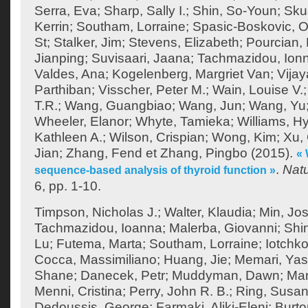
Serra, Eva
;
Sharp, Sally I.
;
Shin, So-Youn
;
Sku
Kerrin
;
Southam, Lorraine
;
Spasic-Boskovic, O
St
;
Stalker, Jim
;
Stevens, Elizabeth
;
Pourcian, 
Jianping
;
Suvisaari, Jaana
;
Tachmazidou, Ion
Valdes, Ana
;
Kogelenberg, Margriet Van
;
Vija
Parthiban
;
Visscher, Peter M.
;
Wain, Louise V.
T.R.
;
Wang, Guangbiao
;
Wang, Jun
;
Wang, Yu
Wheeler, Elanor
;
Whyte, Tamieka
;
Williams, H
Kathleen A.
;
Wilson, Crispian
;
Wong, Kim
;
Xu,
Jian
;
Zhang, Fend
et
Zhang, Pingbo
(2015).
«
.
Nat
sequence-based analysis of thyroid function »
6, pp. 1-10.
Timpson, Nicholas J.
;
Walter, Klaudia
;
Min, Jos
Tachmazidou, Ioanna
;
Malerba, Giovanni
;
Shi
Lu
;
Futema, Marta
;
Southam, Lorraine
;
Iotchko
Cocca, Massimiliano
;
Huang, Jie
;
Memari, Yas
Shane
;
Danecek, Petr
;
Muddyman, Dawn
;
Man
Menni, Cristina
;
Perry, John R. B.
;
Ring, Susan
Dedoussis, George
;
Farmaki, Aliki-Eleni
;
Burto