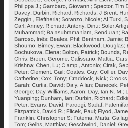
Philippa J.
;
Gambaro, Giovanni
;
Spector, Tim 
Davey
;
Durbin, Richard
;
Richards, J Brent
;
Hum
Zeggini, Eleftheria
;
Soranzo, Nicole
;
Al Turki,
Carl
;
Anney, Richard
;
Antony, Dinu
;
Soler Artig
Muhammad
;
Balasubramaniam, Senduran
;
Ba
Barroso, Inês
;
Beales, Phil
;
Bentham, Jamie
;
B
Shoumo
;
Birney, Ewan
;
Blackwood, Douglas
;
Bochukova, Elena
;
Bolton, Patrick
;
Bounds, R
Chris
;
Breen, Gerome
;
Calissano, Mattia
;
Cars
Krishna
;
Chen, Lu
;
Ciampi, Antonio
;
Cirak, Seb
Peter
;
Clement, Gail
;
Coates, Guy
;
Collier, Dav
Catherine
;
Cox, Tony
;
Craddock, Nick
;
Crooks
Sarah
;
Curtis, David
;
Daly, Allan
;
Danecek, Pet
George
;
Day-Williams, Aaron
;
Day, Ian N. M.
;
Yuanping
;
Dunham, Ian
;
Durbin, Richard
;
Edki
Peter
;
Evans, David
;
Faroogi, Sadaf
;
Fatemifa
Fitzpatrick, David R.
;
Flicek, Paul
;
Flyod, Jam
Franklin, Christopher S
;
Futema, Marta
;
Gallag
Tom
;
Geihs, Matthias
;
Geschwind, Daniel
;
Gre