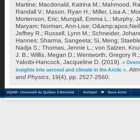
Martine
;
Macdonald, Katrina M.
;
Mahmood, Ra
Randall V.
;
Mason, Ryan H.
;
Miller, Lisa A.
;
Mor
Mortenson, Eric
;
Mungall, Emma L.
;
Murphy, J
Maryam
;
Norman, Ann-Lise
;
O&amp;apos;Neill
Jeffrey R.
;
Russell, Lynn M.
;
Schneider, Joha
Hannes
;
Sharma, Sangeeta
;
Si, Meng
;
Staeble
Nadja S.
;
Thomas, Jennie L.
;
von Salzen, Knu
J. B.
;
Willis, Megan D.
;
Wentworth, Gregory R.
Yakobi-Hancock, Jacqueline D.
(2019).
« Over
.
Atm
insights into aerosol and climate in the Arctic »
and Physics
, 19(4), pp. 2527-2560.
UQAM - Université du Québec à Montréal
Archipel
Nous écrire