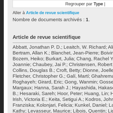
Regrouper par
Type
|
Aller à
Article de revue scientifique
Nombre de documents archivés :
1
.
Article de revue scientifique
Abbatt, Jonathan P. D.
;
Leaitch, W. Richard
;
Al
Bertram, Allan K.
;
Blanchet, Jean-Pierre
;
Boivi
Bozem, Heiko
;
Burkart, Julia
;
Chang, Rachel Y
Joannie
;
Chaubey, Jai P.
;
Christensen, Robert 
Collins, Douglas B.
;
Croft, Betty
;
Dionne, Joell
Fletcher, Christopher G.
;
Galí, Martí
;
Ghahrema
Roghayeh
;
Girard, Eric
;
Gong, Wanmin
;
Gossel
Margaux
;
Hanna, Sarah J.
;
Hayashida, Hakas
B.
;
Hesaraki, Sareh
;
Hoor, Peter
;
Huang, Lin
;
H
Irish, Victoria E.
;
Keita, Setigui A.
;
Kodros, Joh
Franziska
;
Kolonjari, Felicia
;
Kunkel, Daniel
;
La
Kathy
;
Levasseur, Maurice
;
Libois, Quentin
;
Li