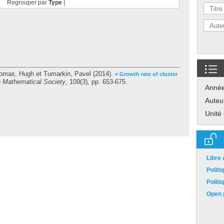
Regrouper par
Type
|
omas, Hugh
et
Tumarkin, Pavel
(2014).
« Growth rate of cluster
n Mathematical Society
, 109(3), pp. 653-675.
Anné
Auteu
Unité
Libre
Polit
Polit
Open p