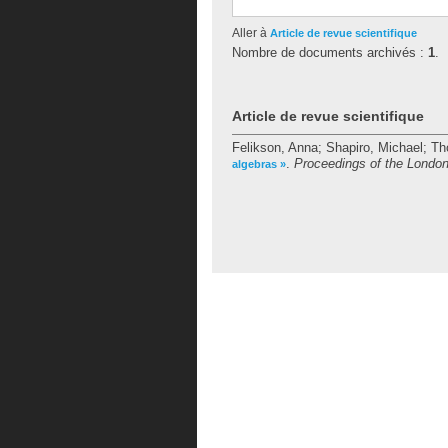
Aller à
Article de revue scientifique
Nombre de documents archivés :
1
.
Article de revue scientifique
Felikson, Anna
;
Shapiro, Michael
;
Th
.
Proceedings of the Londo
algebras »