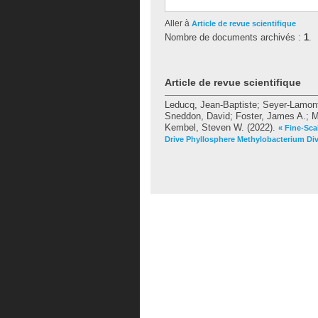
Aller à
Article de revue scientifique
Nombre de documents archivés :
1
.
Article de revue scientifique
Leducq, Jean-Baptiste
;
Seyer-Lamont
Sneddon, David
;
Foster, James A.
;
M
Kembel, Steven W.
(2022).
« Fine-Sca
Drive Phyllosphere Methylobacterium Div