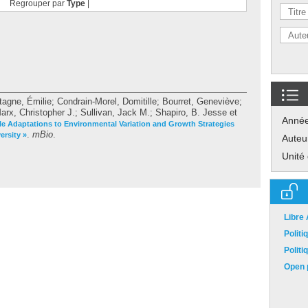
Regrouper par
Type
|
agne, Émilie
;
Condrain-Morel, Domitille
;
Bourret, Geneviève
;
arx, Christopher J.
;
Sullivan, Jack M.
;
Shapiro, B. Jesse
et
Anné
le Adaptations to Environmental Variation and Growth Strategies
.
mBio
.
ersity »
Auteu
Unité
Libre
Polit
Polit
Open p