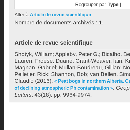
Regrouper par
Type
|
Aller à
Article de revue scientifique
Nombre de documents archivés :
1
.
Article de revue scientifique
Shotyk, William
;
Appleby, Peter G.
;
Bicalho, Be
Lauren
;
Froese, Duane
;
Grant-Weaver, Iain
;
K
Magnan, Gabriel
;
Mullan-Boudreau, Gillian
;
No
Pelletier, Rick
;
Shannon, Bob
;
van Bellen, Sim
Claudio
(2016).
« Peat bogs in northern Alberta, 
.
Geop
of declining atmospheric Pb contamination »
Letters
, 43(18), pp. 9964-9974.