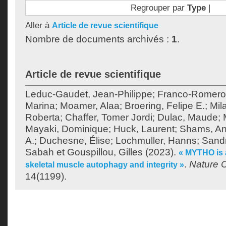
Regrouper par
Type
|
Aller à
Article de revue scientifique
Nombre de documents archivés :
1
.
Article de revue scientifique
Leduc-Gaudet, Jean-Philippe
;
Franco-Romero,
Marina
;
Moamer, Alaa
;
Broering, Felipe E.
;
Mil
Roberta
;
Chaffer, Tomer Jordi
;
Dulac, Maude
;
Mayaki, Dominique
;
Huck, Laurent
;
Shams, A
A.
;
Duchesne, Élise
;
Lochmuller, Hanns
;
Sandr
Sabah
et
Gouspillou, Gilles
(2023).
« MYTHO is a
.
Nature 
skeletal muscle autophagy and integrity »
14(1199).