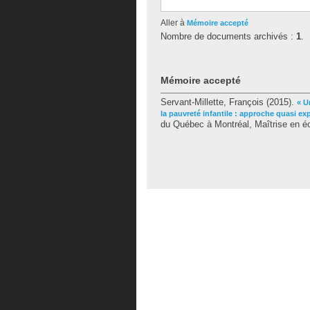
Aller à
Mémoire accepté
Nombre de documents archivés :
1
.
Mémoire accepté
Servant-Millette, François
(2015).
« U
la pauvreté infantile : approche quasi ex
du Québec à Montréal, Maîtrise en 