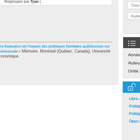
Regrouper par
Type
|
ne évaluation de l'impact des politiques familiales québécoises sur
Mémoire. Montréal (Québec, Canada), Université
périmentale »
Anné
économique.
Auteu
Unité
Libre
Polit
Polit
Open p