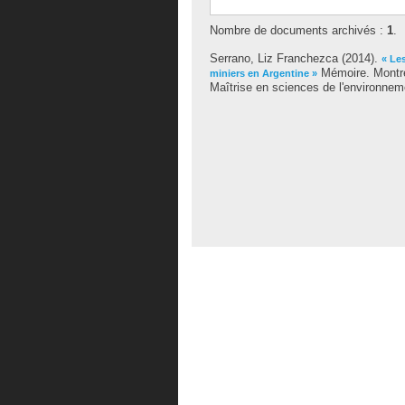
Nombre de documents archivés :
1
.
Serrano, Liz Franchezca
(2014).
« Le
Mémoire. Montré
miniers en Argentine »
Maîtrise en sciences de l'environnem