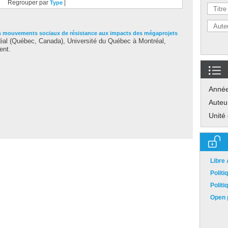
Regrouper par
|
Type
s mouvements sociaux de résistance aux impacts des mégaprojets
al (Québec, Canada), Université du Québec à Montréal,
ent.
Anné
Auteu
Unité
Libre
Polit
Polit
Open p