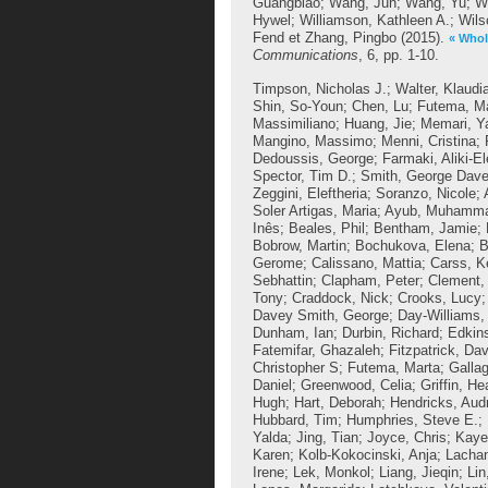
Guangbiao
;
Wang, Jun
;
Wang, Yu
;
W
Hywel
;
Williamson, Kathleen A.
;
Wils
Fend
et
Zhang, Pingbo
(2015).
« Whol
Communications
, 6, pp. 1-10.
Timpson, Nicholas J.
;
Walter, Klaudi
Shin, So-Youn
;
Chen, Lu
;
Futema, M
Massimiliano
;
Huang, Jie
;
Memari, Y
Mangino, Massimo
;
Menni, Cristina
;
Dedoussis, George
;
Farmaki, Aliki-El
Spector, Tim D.
;
Smith, George Dav
Zeggini, Eleftheria
;
Soranzo, Nicole
;
Soler Artigas, Maria
;
Ayub, Muhamm
Inês
;
Beales, Phil
;
Bentham, Jamie
;
Bobrow, Martin
;
Bochukova, Elena
;
B
Gerome
;
Calissano, Mattia
;
Carss, K
Sebhattin
;
Clapham, Peter
;
Clement, 
Tony
;
Craddock, Nick
;
Crooks, Lucy
Davey Smith, George
;
Day-Williams,
Dunham, Ian
;
Durbin, Richard
;
Edkin
Fatemifar, Ghazaleh
;
Fitzpatrick, Dav
Christopher S
;
Futema, Marta
;
Gallag
Daniel
;
Greenwood, Celia
;
Griffin, He
Hugh
;
Hart, Deborah
;
Hendricks, Aud
Hubbard, Tim
;
Humphries, Steve E.
;
Yalda
;
Jing, Tian
;
Joyce, Chris
;
Kaye
Karen
;
Kolb-Kokocinski, Anja
;
Lacha
Irene
;
Lek, Monkol
;
Liang, Jieqin
;
Lin