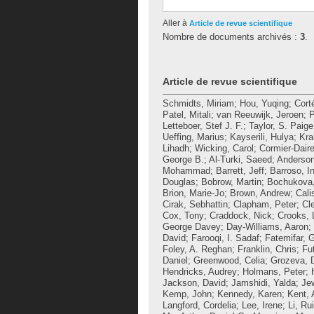
Aller à
Article de revue scientifique
Nombre de documents archivés :
3
.
Article de revue scientifique
Schmidts, Miriam
;
Hou, Yuqing
;
Cort
Patel, Mitali
;
van Reeuwijk, Jeroen
;
P
Letteboer, Stef J. F.
;
Taylor, S. Paige
Ueffing, Marius
;
Kayserili, Hulya
;
Kra
Lihadh
;
Wicking, Carol
;
Cormier-Daire
George B.
;
Al-Turki, Saeed
;
Anderson
Mohammad
;
Barrett, Jeff
;
Barroso, I
Douglas
;
Bobrow, Martin
;
Bochukova,
Brion, Marie-Jo
;
Brown, Andrew
;
Cali
Cirak, Sebhattin
;
Clapham, Peter
;
Cl
Cox, Tony
;
Craddock, Nick
;
Crooks, 
George Davey
;
Day-Williams, Aaron
;
David
;
Farooqi, I. Sadaf
;
Fatemifar, 
Foley, A. Reghan
;
Franklin, Chris
;
Fu
Daniel
;
Greenwood, Celia
;
Grozeva, D
Hendricks, Audrey
;
Holmans, Peter
;
Jackson, David
;
Jamshidi, Yalda
;
Jew
Kemp, John
;
Kennedy, Karen
;
Kent, 
Langford, Cordelia
;
Lee, Irene
;
Li, Rui