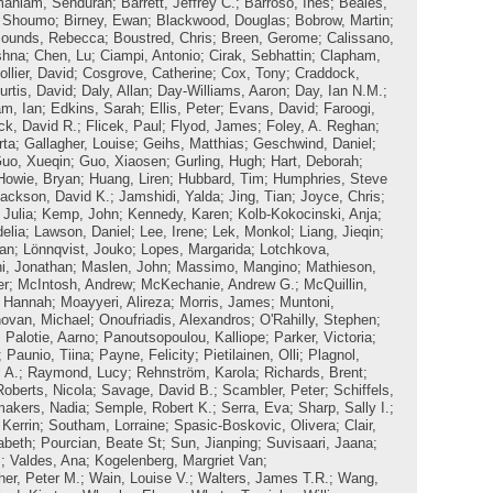
maniam, Senduran
;
Barrett, Jeffrey C.
;
Barroso, Inês
;
Beales,
, Shoumo
;
Birney, Ewan
;
Blackwood, Douglas
;
Bobrow, Martin
;
ounds, Rebecca
;
Boustred, Chris
;
Breen, Gerome
;
Calissano,
shna
;
Chen, Lu
;
Ciampi, Antonio
;
Cirak, Sebhattin
;
Clapham,
ollier, David
;
Cosgrove, Catherine
;
Cox, Tony
;
Craddock,
urtis, David
;
Daly, Allan
;
Day-Williams, Aaron
;
Day, Ian N.M.
;
m, Ian
;
Edkins, Sarah
;
Ellis, Peter
;
Evans, David
;
Faroogi,
ick, David R.
;
Flicek, Paul
;
Flyod, James
;
Foley, A. Reghan
;
rta
;
Gallagher, Louise
;
Geihs, Matthias
;
Geschwind, Daniel
;
uo, Xueqin
;
Guo, Xiaosen
;
Gurling, Hugh
;
Hart, Deborah
;
Howie, Bryan
;
Huang, Liren
;
Hubbard, Tim
;
Humphries, Steve
ackson, David K.
;
Jamshidi, Yalda
;
Jing, Tian
;
Joyce, Chris
;
Julia
;
Kemp, John
;
Kennedy, Karen
;
Kolb-Kokocinski, Anja
;
elia
;
Lawson, Daniel
;
Lee, Irene
;
Lek, Monkol
;
Liang, Jieqin
;
yan
;
Lönnqvist, Jouko
;
Lopes, Margarida
;
Lotchkova,
i, Jonathan
;
Maslen, John
;
Massimo, Mangino
;
Mathieson,
er
;
McIntosh, Andrew
;
McKechanie, Andrew G.
;
McQuillin,
, Hannah
;
Moayyeri, Alireza
;
Morris, James
;
Muntoni,
ovan, Michael
;
Onoufriadis, Alexandros
;
O'Rahilly, Stephen
;
;
Palotie, Aarno
;
Panoutsopoulou, Kalliope
;
Parker, Victoria
;
;
Paunio, Tiina
;
Payne, Felicity
;
Pietilainen, Olli
;
Plagnol,
 A.
;
Raymond, Lucy
;
Rehnström, Karola
;
Richards, Brent
;
Roberts, Nicola
;
Savage, David B.
;
Scambler, Peter
;
Schiffels,
akers, Nadia
;
Semple, Robert K.
;
Serra, Eva
;
Sharp, Sally I.
;
 Kerrin
;
Southam, Lorraine
;
Spasic-Boskovic, Olivera
;
Clair,
abeth
;
Pourcian, Beate St
;
Sun, Jianping
;
Suvisaari, Jaana
;
.
;
Valdes, Ana
;
Kogelenberg, Margriet Van
;
her, Peter M.
;
Wain, Louise V.
;
Walters, James T.R.
;
Wang,