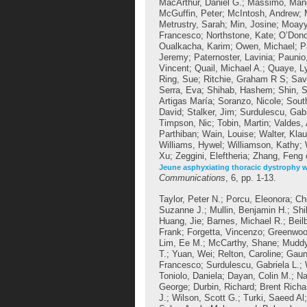
MacArthur, Daniel G.
;
Massimo, Man
McGuffin, Peter
;
McIntosh, Andrew
;
Metrustry, Sarah
;
Min, Josine
;
Moayye
Francesco
;
Northstone, Kate
;
O’Dono
Oualkacha, Karim
;
Owen, Michael
;
P
Jeremy
;
Paternoster, Lavinia
;
Paunio,
Vincent
;
Quail, Michael A.
;
Quaye, L
Ring, Sue
;
Ritchie, Graham R S
;
Sav
Serra, Eva
;
Shihab, Hashem
;
Shin, 
Artigas María
;
Soranzo, Nicole
;
Sout
David
;
Stalker, Jim
;
Surdulescu, Gabr
Timpson, Nic
;
Tobin, Martin
;
Valdes,
Parthiban
;
Wain, Louise
;
Walter, Klau
Williams, Hywel
;
Williamson, Kathy
;
Xu
;
Zeggini, Eleftheria
;
Zhang, Feng
Jeune asphyxiating thoracic dystrophy wi
Communications
, 6, pp. 1-13.
Taylor, Peter N.
;
Porcu, Eleonora
;
Ch
Suzanne J.
;
Mullin, Benjamin H.
;
Shi
Huang, Jie
;
Barnes, Michael R.
;
Beil
Frank
;
Forgetta, Vincenzo
;
Greenwoo
Lim, Ee M.
;
McCarthy, Shane
;
Mudd
T.
;
Yuan, Wei
;
Relton, Caroline
;
Gaun
Francesco
;
Surdulescu, Gabriela L.
;
Toniolo, Daniela
;
Dayan, Colin M.
;
Na
George
;
Durbin, Richard
;
Brent Richa
J.
;
Wilson, Scott G.
;
Turki, Saeed Al