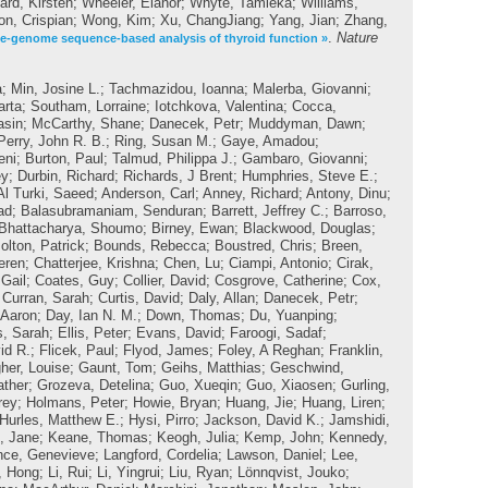
ard, Kirsten
;
Wheeler, Elanor
;
Whyte, Tamieka
;
Williams,
on, Crispian
;
Wong, Kim
;
Xu, ChangJiang
;
Yang, Jian
;
Zhang,
.
Nature
e-genome sequence-based analysis of thyroid function »
a
;
Min, Josine L.
;
Tachmazidou, Ioanna
;
Malerba, Giovanni
;
arta
;
Southam, Lorraine
;
Iotchkova, Valentina
;
Cocca,
asin
;
McCarthy, Shane
;
Danecek, Petr
;
Muddyman, Dawn
;
Perry, John R. B.
;
Ring, Susan M.
;
Gaye, Amadou
;
eni
;
Burton, Paul
;
Talmud, Philippa J.
;
Gambaro, Giovanni
;
ey
;
Durbin, Richard
;
Richards, J Brent
;
Humphries, Steve E.
;
Al Turki, Saeed
;
Anderson, Carl
;
Anney, Richard
;
Antony, Dinu
;
ad
;
Balasubramaniam, Senduran
;
Barrett, Jeffrey C.
;
Barroso,
Bhattacharya, Shoumo
;
Birney, Ewan
;
Blackwood, Douglas
;
olton, Patrick
;
Bounds, Rebecca
;
Boustred, Chris
;
Breen,
eren
;
Chatterjee, Krishna
;
Chen, Lu
;
Ciampi, Antonio
;
Cirak,
Gail
;
Coates, Guy
;
Collier, David
;
Cosgrove, Catherine
;
Cox,
;
Curran, Sarah
;
Curtis, David
;
Daly, Allan
;
Danecek, Petr
;
 Aaron
;
Day, Ian N. M.
;
Down, Thomas
;
Du, Yuanping
;
s, Sarah
;
Ellis, Peter
;
Evans, David
;
Faroogi, Sadaf
;
id R.
;
Flicek, Paul
;
Flyod, James
;
Foley, A Reghan
;
Franklin,
her, Louise
;
Gaunt, Tom
;
Geihs, Matthias
;
Geschwind,
ather
;
Grozeva, Detelina
;
Guo, Xueqin
;
Guo, Xiaosen
;
Gurling,
rey
;
Holmans, Peter
;
Howie, Bryan
;
Huang, Jie
;
Huang, Liren
;
Hurles, Matthew E.
;
Hysi, Pirro
;
Jackson, David K.
;
Jamshidi,
, Jane
;
Keane, Thomas
;
Keogh, Julia
;
Kemp, John
;
Kennedy,
nce, Genevieve
;
Langford, Cordelia
;
Lawson, Daniel
;
Lee,
, Hong
;
Li, Rui
;
Li, Yingrui
;
Liu, Ryan
;
Lönnqvist, Jouko
;