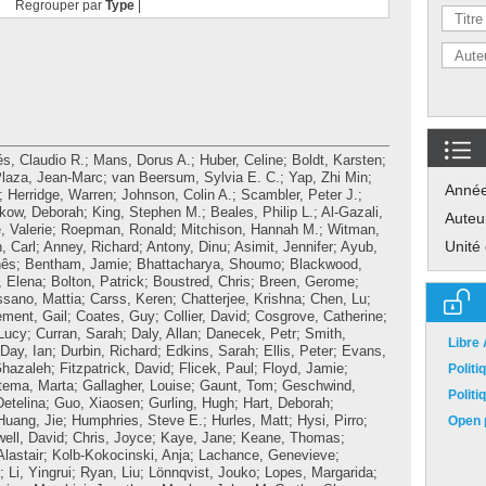
Regrouper par
Type
|
és, Claudio R.
;
Mans, Dorus A.
;
Huber, Celine
;
Boldt, Karsten
;
laza, Jean-Marc
;
van Beersum, Sylvia E. C.
;
Yap, Zhi Min
;
Anné
;
Herridge, Warren
;
Johnson, Colin A.
;
Scambler, Peter J.
;
kow, Deborah
;
King, Stephen M.
;
Beales, Philip L.
;
Al-Gazali,
Auteu
, Valerie
;
Roepman, Ronald
;
Mitchison, Hannah M.
;
Witman,
Unité
, Carl
;
Anney, Richard
;
Antony, Dinu
;
Asimit, Jennifer
;
Ayub,
nês
;
Bentham, Jamie
;
Bhattacharya, Shoumo
;
Blackwood,
 Elena
;
Bolton, Patrick
;
Boustred, Chris
;
Breen, Gerome
;
ssano, Mattia
;
Carss, Keren
;
Chatterjee, Krishna
;
Chen, Lu
;
ement, Gail
;
Coates, Guy
;
Collier, David
;
Cosgrove, Catherine
;
Lucy
;
Curran, Sarah
;
Daly, Allan
;
Danecek, Petr
;
Smith,
Libre
Day, Ian
;
Durbin, Richard
;
Edkins, Sarah
;
Ellis, Peter
;
Evans,
Ghazaleh
;
Fitzpatrick, David
;
Flicek, Paul
;
Floyd, Jamie
;
Polit
tema, Marta
;
Gallagher, Louise
;
Gaunt, Tom
;
Geschwind,
Polit
etelina
;
Guo, Xiaosen
;
Gurling, Hugh
;
Hart, Deborah
;
Huang, Jie
;
Humphries, Steve E.
;
Hurles, Matt
;
Hysi, Pirro
;
Open p
ell, David
;
Chris, Joyce
;
Kaye, Jane
;
Keane, Thomas
;
Alastair
;
Kolb-Kokocinski, Anja
;
Lachance, Genevieve
;
;
Li, Yingrui
;
Ryan, Liu
;
Lönnqvist, Jouko
;
Lopes, Margarida
;