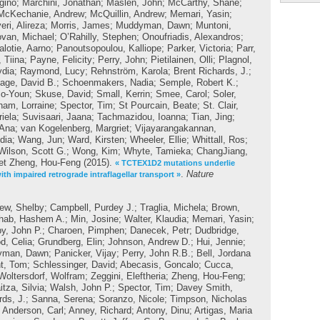
gino
;
Marchini, Jonathan
;
Maslen, John
;
McCarthy, Shane
;
McKechanie, Andrew
;
McQuillin, Andrew
;
Memari, Yasin
;
ri, Alireza
;
Morris, James
;
Muddyman, Dawn
;
Muntoni,
van, Michael
;
O’Rahilly, Stephen
;
Onoufriadis, Alexandros
;
alotie, Aarno
;
Panoutsopoulou, Kalliope
;
Parker, Victoria
;
Parr,
 Tiina
;
Payne, Felicity
;
Perry, John
;
Pietilainen, Olli
;
Plagnol,
ydia
;
Raymond, Lucy
;
Rehnström, Karola
;
Brent Richards, J.
;
age, David B.
;
Schoenmakers, Nadia
;
Semple, Robert K.
;
So-Youn
;
Skuse, David
;
Small, Kerrin
;
Smee, Carol
;
Soler,
ham, Lorraine
;
Spector, Tim
;
St Pourcain, Beate
;
St. Clair,
iela
;
Suvisaari, Jaana
;
Tachmazidou, Ioanna
;
Tian, Jing
;
 Ana
;
van Kogelenberg, Margriet
;
Vijayarangakannan,
dia
;
Wang, Jun
;
Ward, Kirsten
;
Wheeler, Ellie
;
Whittall, Ros
;
Wilson, Scott G.
;
Wong, Kim
;
Whyte, Tamieka
;
ChangJiang,
et
Zheng, Hou-Feng
(2015).
« TCTEX1D2 mutations underlie
.
Nature
th impaired retrograde intraflagellar transport »
ew, Shelby
;
Campbell, Purdey J.
;
Traglia, Michela
;
Brown,
hab, Hashem A.
;
Min, Josine
;
Walter, Klaudia
;
Memari, Yasin
;
by, John P.
;
Charoen, Pimphen
;
Danecek, Petr
;
Dudbridge,
d, Celia
;
Grundberg, Elin
;
Johnson, Andrew D.
;
Hui, Jennie
;
yman, Dawn
;
Panicker, Vijay
;
Perry, John R.B.
;
Bell, Jordana
t, Tom
;
Schlessinger, David
;
Abecasis, Goncalo
;
Cucca,
Woltersdorf, Wolfram
;
Zeggini, Eleftheria
;
Zheng, Hou-Feng
;
itza, Silvia
;
Walsh, John P.
;
Spector, Tim
;
Davey Smith,
rds, J.
;
Sanna, Serena
;
Soranzo, Nicole
;
Timpson, Nicholas
;
Anderson, Carl
;
Anney, Richard
;
Antony, Dinu
;
Artigas, Maria