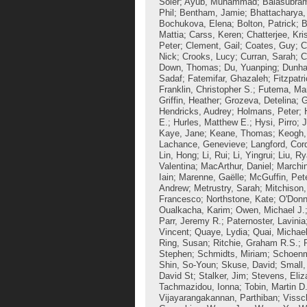
Soler
;
Ayub, Muhammad
;
Balasubra
Phil
;
Bentham, Jamie
;
Bhattacharya
Bochukova, Elena
;
Bolton, Patrick
;
B
Mattia
;
Carss, Keren
;
Chatterjee, Kri
Peter
;
Clement, Gail
;
Coates, Guy
;
C
Nick
;
Crooks, Lucy
;
Curran, Sarah
;
C
Down, Thomas
;
Du, Yuanping
;
Dunha
Sadaf
;
Fatemifar, Ghazaleh
;
Fitzpatr
Franklin, Christopher S.
;
Futema, Ma
Griffin, Heather
;
Grozeva, Detelina
;
G
Hendricks, Audrey
;
Holmans, Peter
;
E.
;
Hurles, Matthew E.
;
Hysi, Pirro
;
J
Kaye, Jane
;
Keane, Thomas
;
Keogh, 
Lachance, Genevieve
;
Langford, Cord
Lin, Hong
;
Li, Rui
;
Li, Yingrui
;
Liu, R
Valentina
;
MacArthur, Daniel
;
Marchin
Iain
;
Marenne, Gaëlle
;
McGuffin, Pet
Andrew
;
Metrustry, Sarah
;
Mitchison
Francesco
;
Northstone, Kate
;
O'Donn
Oualkacha, Karim
;
Owen, Michael J.
Parr, Jeremy R.
;
Paternoster, Lavinia
Vincent
;
Quaye, Lydia
;
Quai, Michael
Ring, Susan
;
Ritchie, Graham R.S.
;
Stephen
;
Schmidts, Miriam
;
Schoenm
Shin, So-Youn
;
Skuse, David
;
Small,
David St
;
Stalker, Jim
;
Stevens, Eliz
Tachmazidou, Ionna
;
Tobin, Martin D
Vijayarangakannan, Parthiban
;
Vissc