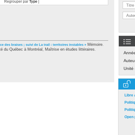
Regrouper par
Type
|
Mémoire.
ce des braises ; suivi de La trail : territoires instables »
é du Québec à Montréal, Maîtrise en études littéraires.
Anné
Auteu
Unité
Libre
Polit
Polit
Open p