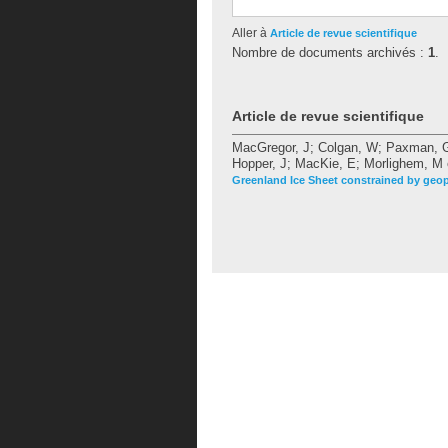
Aller à
Article de revue scientifique
Nombre de documents archivés :
1
.
Article de revue scientifique
MacGregor, J
;
Colgan, W
;
Paxman, 
Hopper, J
;
MacKie, E
;
Morlighem, M
Greenland Ice Sheet constrained by geop