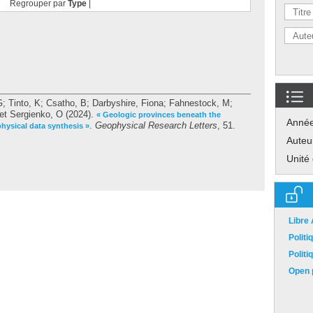
Regrouper par
Type
|
G
;
Tinto, K
;
Csatho, B
;
Darbyshire, Fiona
;
Fahnestock, M
;
et
Sergienko, O
(2024).
« Geologic provinces beneath the
Anné
.
Geophysical Research Letters
, 51.
hysical data synthesis »
Auteu
Unité
Libre
Polit
Polit
Open p