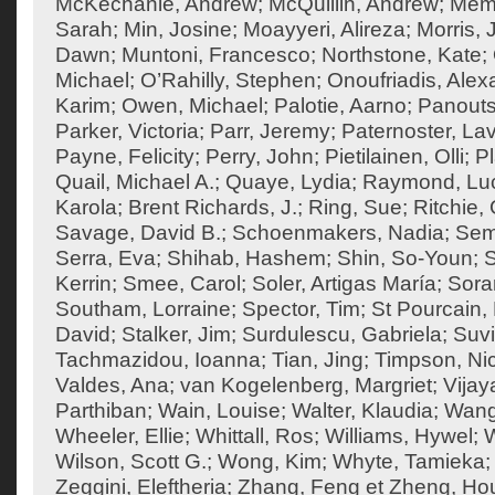
McKechanie, Andrew
;
McQuillin, Andrew
;
Mema
Sarah
;
Min, Josine
;
Moayyeri, Alireza
;
Morris,
Dawn
;
Muntoni, Francesco
;
Northstone, Kate
;
Michael
;
O’Rahilly, Stephen
;
Onoufriadis, Ale
Karim
;
Owen, Michael
;
Palotie, Aarno
;
Panouts
Parker, Victoria
;
Parr, Jeremy
;
Paternoster, Lav
Payne, Felicity
;
Perry, John
;
Pietilainen, Olli
;
Pl
Quail, Michael A.
;
Quaye, Lydia
;
Raymond, Lu
Karola
;
Brent Richards, J.
;
Ring, Sue
;
Ritchie
Savage, David B.
;
Schoenmakers, Nadia
;
Sem
Serra, Eva
;
Shihab, Hashem
;
Shin, So-Youn
;
S
Kerrin
;
Smee, Carol
;
Soler, Artigas María
;
Sora
Southam, Lorraine
;
Spector, Tim
;
St Pourcain,
David
;
Stalker, Jim
;
Surdulescu, Gabriela
;
Suvi
Tachmazidou, Ioanna
;
Tian, Jing
;
Timpson, Ni
Valdes, Ana
;
van Kogelenberg, Margriet
;
Vija
Parthiban
;
Wain, Louise
;
Walter, Klaudia
;
Wang
Wheeler, Ellie
;
Whittall, Ros
;
Williams, Hywel
;
W
Wilson, Scott G.
;
Wong, Kim
;
Whyte, Tamieka
Zeggini, Eleftheria
;
Zhang, Feng
et
Zheng, Ho