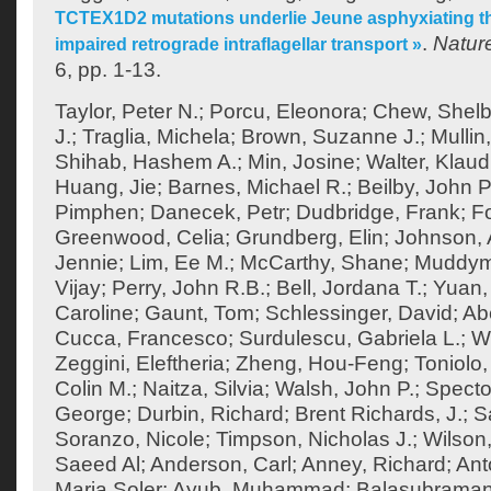
TCTEX1D2 mutations underlie Jeune asphyxiating th
.
Natur
impaired retrograde intraflagellar transport »
6, pp. 1-13.
Taylor, Peter N.
;
Porcu, Eleonora
;
Chew, Shel
J.
;
Traglia, Michela
;
Brown, Suzanne J.
;
Mullin
Shihab, Hashem A.
;
Min, Josine
;
Walter, Klaud
Huang, Jie
;
Barnes, Michael R.
;
Beilby, John P
Pimphen
;
Danecek, Petr
;
Dudbridge, Frank
;
F
Greenwood, Celia
;
Grundberg, Elin
;
Johnson, 
Jennie
;
Lim, Ee M.
;
McCarthy, Shane
;
Muddym
Vijay
;
Perry, John R.B.
;
Bell, Jordana T.
;
Yuan,
Caroline
;
Gaunt, Tom
;
Schlessinger, David
;
Ab
Cucca, Francesco
;
Surdulescu, Gabriela L.
;
Wo
Zeggini, Eleftheria
;
Zheng, Hou-Feng
;
Toniolo,
Colin M.
;
Naitza, Silvia
;
Walsh, John P.
;
Specto
George
;
Durbin, Richard
;
Brent Richards, J.
;
S
Soranzo, Nicole
;
Timpson, Nicholas J.
;
Wilson,
Saeed Al
;
Anderson, Carl
;
Anney, Richard
;
Ant
Maria Soler
;
Ayub, Muhammad
;
Balasubraman