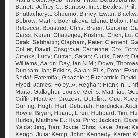
Barrett, Jeffrey C.
;
Barroso, Inês
;
Beales, Phil
;
Bhattacharya, Shoumo
;
Birney, Ewan
;
Blackw
Bobrow, Martin
;
Bochukova, Elena
;
Bolton, Pat
Rebecca
;
Boustred, Chris
;
Breen, Gerome
;
Ca
Carss, Keren
;
Chatterjee, Krishna
;
Chen, Lu
;
C
Cirak, Sebhattin
;
Clapham, Peter
;
Clement, Ga
Collier, David
;
Cosgrove, Catherine
;
Cox, Tony
Crooks, Lucy
;
Curran, Sarah
;
Curtis, David
;
Da
Williams, Aaron
;
Day, Ian N.M.
;
Down, Thoma
Dunham, Ian
;
Edkins, Sarah
;
Ellis, Peter
;
Evan
Sadaf
;
Fatemifar, Ghazaleh
;
Fitzpatrick, David
Flyod, James
;
Foley, A. Reghan
;
Franklin, Chr
Marta
;
Gallagher, Louise
;
Geihs, Matthias
;
Ges
Griffin, Heather
;
Grozeva, Detelina
;
Guo, Xueq
Gurling, Hugh
;
Hart, Deborah
;
Hendricks, Aud
Howie, Bryan
;
Huang, Liren
;
Hubbard, Tim
;
Hu
Hurles, Matthew E.
;
Hysi, Pirro
;
Jackson, Davi
Yalda
;
Jing, Tian
;
Joyce, Chris
;
Kaye, Jane
;
K
Keogh, Julia
;
Kemp, John
;
Kennedy, Karen
;
Ko