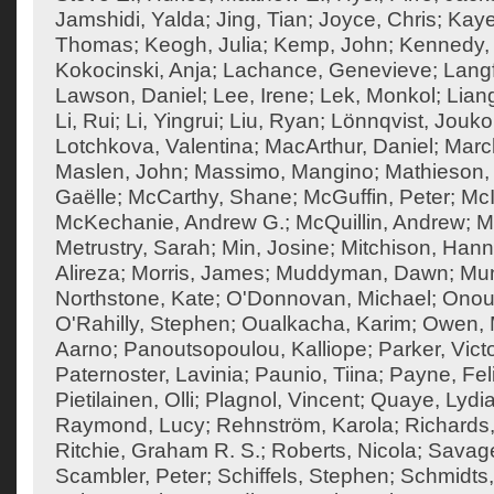
Jamshidi, Yalda
;
Jing, Tian
;
Joyce, Chris
;
Kaye
Thomas
;
Keogh, Julia
;
Kemp, John
;
Kennedy,
Kokocinski, Anja
;
Lachance, Genevieve
;
Langf
Lawson, Daniel
;
Lee, Irene
;
Lek, Monkol
;
Liang
Li, Rui
;
Li, Yingrui
;
Liu, Ryan
;
Lönnqvist, Jouko
Lotchkova, Valentina
;
MacArthur, Daniel
;
Marc
Maslen, John
;
Massimo, Mangino
;
Mathieson, 
Gaëlle
;
McCarthy, Shane
;
McGuffin, Peter
;
McI
McKechanie, Andrew G.
;
McQuillin, Andrew
;
M
Metrustry, Sarah
;
Min, Josine
;
Mitchison, Han
Alireza
;
Morris, James
;
Muddyman, Dawn
;
Mun
Northstone, Kate
;
O'Donnovan, Michael
;
Onouf
O'Rahilly, Stephen
;
Oualkacha, Karim
;
Owen, M
Aarno
;
Panoutsopoulou, Kalliope
;
Parker, Vict
Paternoster, Lavinia
;
Paunio, Tiina
;
Payne, Feli
Pietilainen, Olli
;
Plagnol, Vincent
;
Quaye, Lydi
Raymond, Lucy
;
Rehnström, Karola
;
Richards,
Ritchie, Graham R. S.
;
Roberts, Nicola
;
Savage
Scambler, Peter
;
Schiffels, Stephen
;
Schmidts,