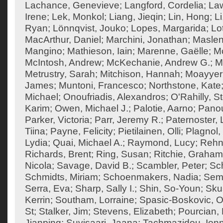
Lachance, Genevieve
;
Langford, Cordelia
;
Law
Irene
;
Lek, Monkol
;
Liang, Jieqin
;
Lin, Hong
;
Li
Ryan
;
Lönnqvist, Jouko
;
Lopes, Margarida
;
Lo
MacArthur, Daniel
;
Marchini, Jonathan
;
Maslen
Mangino
;
Mathieson, Iain
;
Marenne, Gaëlle
;
Mc
McIntosh, Andrew
;
McKechanie, Andrew G.
;
M
Metrustry, Sarah
;
Mitchison, Hannah
;
Moayyeri
James
;
Muntoni, Francesco
;
Northstone, Kate
Michael
;
Onoufriadis, Alexandros
;
O'Rahilly, 
Karim
;
Owen, Michael J.
;
Palotie, Aarno
;
Panou
Parker, Victoria
;
Parr, Jeremy R.
;
Paternoster, 
Tiina
;
Payne, Felicity
;
Pietilainen, Olli
;
Plagnol,
Lydia
;
Quai, Michael A.
;
Raymond, Lucy
;
Rehn
Richards, Brent
;
Ring, Susan
;
Ritchie, Graham
Nicola
;
Savage, David B.
;
Scambler, Peter
;
Sch
Schmidts, Miriam
;
Schoenmakers, Nadia
;
Semp
Serra, Eva
;
Sharp, Sally I.
;
Shin, So-Youn
;
Sku
Kerrin
;
Southam, Lorraine
;
Spasic-Boskovic, O
St
;
Stalker, Jim
;
Stevens, Elizabeth
;
Pourcian, 
Jianping
;
Suvisaari, Jaana
;
Tachmazidou, Ion