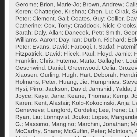
Gerome
;
Brion, Marie-Jo
;
Brown, Andrew
;
Cali
Keren
;
Chatterjee, Krishna
;
Chen, Lu
;
Cirak, S
Peter
;
Clement, Gail
;
Coates, Guy
;
Collier, Dav
Catherine
;
Cox, Tony
;
Craddock, Nick
;
Crooks
Sarah
;
Daly, Allan
;
Danecek, Petr
;
Smith, Geo
Williams, Aaron
;
Day, Ian
;
Durbin, Richard
;
Edk
Peter
;
Evans, David
;
Farooqi, I. Sadaf
;
Fatemif
Fitzpatrick, David
;
Flicek, Paul
;
Floyd, Jamie
;
F
Franklin, Chris
;
Futema, Marta
;
Gallagher, Lou
Geschwind, Daniel
;
Greenwood, Celia
;
Grozev
Xiaosen
;
Gurling, Hugh
;
Hart, Deborah
;
Hendri
Holmans, Peter
;
Huang, Jie
;
Humphries, Steve
Hysi, Pirro
;
Jackson, David
;
Jamshidi, Yalda
;
J
Joyce
;
Kaye, Jane
;
Keane, Thomas
;
Kemp, J
Karen
;
Kent, Alastair
;
Kolb-Kokocinski, Anja
;
L
Genevieve
;
Langford, Cordelia
;
Lee, Irene
;
Li,
Ryan, Liu
;
Lönnqvist, Jouko
;
Lopes, Margarid
G.
;
Massimo, Mangino
;
Marchini, Jonathan
;
Ma
McCarthy, Shane
;
McGuffin, Peter
;
McIntosh,