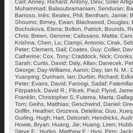
Carl
;
Anney, Richard
;
Antony, Dinu
;
Soler Artig
Muhammad
;
Balasubramaniam, Senduran
;
Ba
Barroso, Inês
;
Beales, Phil
;
Bentham, Jamie
;
B
Shoumo
;
Birney, Ewan
;
Blackwood, Douglas
;
Bochukova, Elena
;
Bolton, Patrick
;
Bounds, R
Chris
;
Breen, Gerome
;
Calissano, Mattia
;
Cars
Krishna
;
Chen, Lu
;
Ciampi, Antonio
;
Cirak, Seb
Peter
;
Clement, Gail
;
Coates, Guy
;
Collier, Dav
Catherine
;
Cox, Tony
;
Craddock, Nick
;
Crooks
Sarah
;
Curtis, David
;
Daly, Allan
;
Danecek, Pet
George
;
Day-Williams, Aaron
;
Day, Ian N. M.
;
Yuanping
;
Dunham, Ian
;
Durbin, Richard
;
Edki
Peter
;
Evans, David
;
Faroogi, Sadaf
;
Fatemifa
Fitzpatrick, David R.
;
Flicek, Paul
;
Flyod, Jam
Franklin, Christopher S
;
Futema, Marta
;
Gallag
Tom
;
Geihs, Matthias
;
Geschwind, Daniel
;
Gre
Griffin, Heather
;
Grozeva, Detelina
;
Guo, Xueq
Gurling, Hugh
;
Hart, Deborah
;
Hendricks, Aud
Howie, Bryan
;
Huang, Jie
;
Huang, Liren
;
Hubba
Steve E.
;
Hurles, Matthew E.
;
Hysi, Pirro
;
Jack