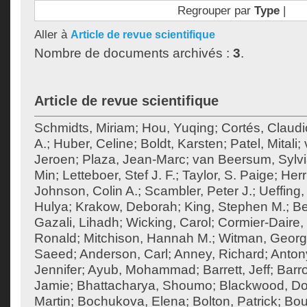
Regrouper par
Type
|
Aller à
Article de revue scientifique
Nombre de documents archivés :
3
.
Article de revue scientifique
Schmidts, Miriam
;
Hou, Yuqing
;
Cortés, Claudi
A.
;
Huber, Celine
;
Boldt, Karsten
;
Patel, Mitali
;
Jeroen
;
Plaza, Jean-Marc
;
van Beersum, Sylvi
Min
;
Letteboer, Stef J. F.
;
Taylor, S. Paige
;
Herr
Johnson, Colin A.
;
Scambler, Peter J.
;
Ueffing,
Hulya
;
Krakow, Deborah
;
King, Stephen M.
;
Be
Gazali, Lihadh
;
Wicking, Carol
;
Cormier-Daire, 
Ronald
;
Mitchison, Hannah M.
;
Witman, Georg
Saeed
;
Anderson, Carl
;
Anney, Richard
;
Anton
Jennifer
;
Ayub, Mohammad
;
Barrett, Jeff
;
Barr
Jamie
;
Bhattacharya, Shoumo
;
Blackwood, Do
Martin
;
Bochukova, Elena
;
Bolton, Patrick
;
Bou