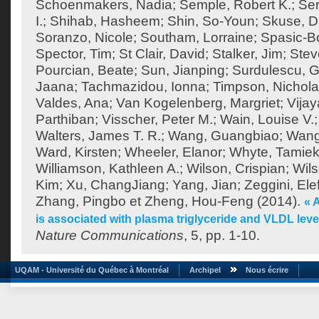
Schoenmakers, Nadia
;
Semple, Robert K.
;
Ser
I.
;
Shihab, Hasheem
;
Shin, So-Youn
;
Skuse, D
Soranzo, Nicole
;
Southam, Lorraine
;
Spasic-Bo
Spector, Tim
;
St Clair, David
;
Stalker, Jim
;
Stev
Pourcian, Beate
;
Sun, Jianping
;
Surdulescu, G
Jaana
;
Tachmazidou, Ionna
;
Timpson, Nichol
Valdes, Ana
;
Van Kogelenberg, Margriet
;
Vija
Parthiban
;
Visscher, Peter M.
;
Wain, Louise V.
Walters, James T. R.
;
Wang, Guangbiao
;
Wang
Ward, Kirsten
;
Wheeler, Elanor
;
Whyte, Tamie
Williamson, Kathleen A.
;
Wilson, Crispian
;
Wils
Kim
;
Xu, ChangJiang
;
Yang, Jian
;
Zeggini, Ele
Zhang, Pingbo
et
Zheng, Hou-Feng
(2014).
« 
is associated with plasma triglyceride and VLDL lev
Nature Communications
, 5, pp. 1-10.
UQAM - Université du Québec à Montréal
Archipel
Nous écrire