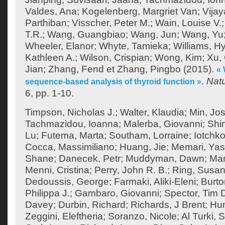
Valdes, Ana
;
Kogelenberg, Margriet Van
;
Vija
Parthiban
;
Visscher, Peter M.
;
Wain, Louise V.
T.R.
;
Wang, Guangbiao
;
Wang, Jun
;
Wang, Yu
Wheeler, Elanor
;
Whyte, Tamieka
;
Williams, H
Kathleen A.
;
Wilson, Crispian
;
Wong, Kim
;
Xu,
Jian
;
Zhang, Fend
et
Zhang, Pingbo
(2015).
«
.
Nat
sequence-based analysis of thyroid function »
6, pp. 1-10.
Timpson, Nicholas J.
;
Walter, Klaudia
;
Min, Jos
Tachmazidou, Ioanna
;
Malerba, Giovanni
;
Shi
Lu
;
Futema, Marta
;
Southam, Lorraine
;
Iotchko
Cocca, Massimiliano
;
Huang, Jie
;
Memari, Yas
Shane
;
Danecek, Petr
;
Muddyman, Dawn
;
Man
Menni, Cristina
;
Perry, John R. B.
;
Ring, Susan
Dedoussis, George
;
Farmaki, Aliki-Eleni
;
Burto
Philippa J.
;
Gambaro, Giovanni
;
Spector, Tim 
Davey
;
Durbin, Richard
;
Richards, J Brent
;
Hum
Zeggini, Eleftheria
;
Soranzo, Nicole
;
Al Turki,