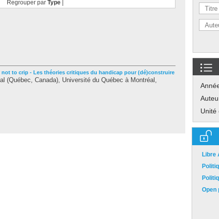
Regrouper par
Type
|
r not to crip - Les théories critiques du handicap pour (dé)construire
l (Québec, Canada), Université du Québec à Montréal,
Anné
Auteu
Unité
Libre
Polit
Polit
Open p