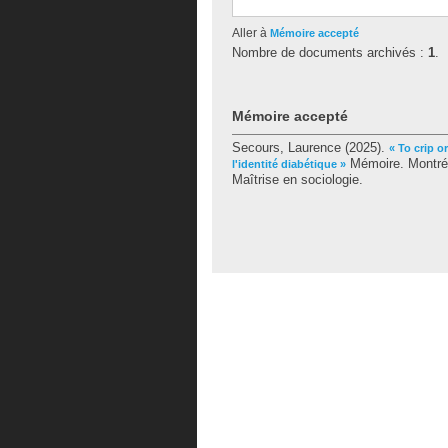
Aller à
Mémoire accepté
Nombre de documents archivés :
1
.
Mémoire accepté
Secours, Laurence
(2025).
« To crip o
Mémoire. Montréa
l'identité diabétique »
Maîtrise en sociologie.