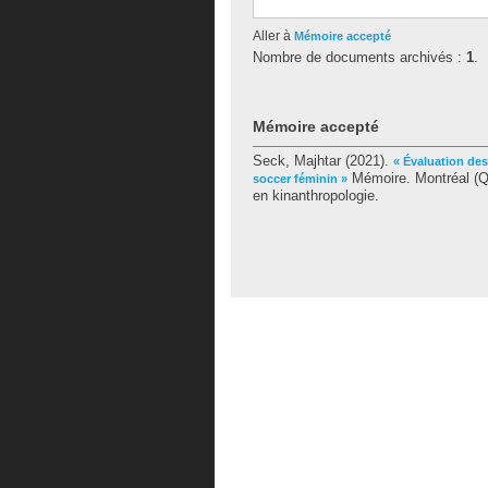
Aller à
Mémoire accepté
Nombre de documents archivés :
1
.
Mémoire accepté
Seck, Majhtar
(2021).
« Évaluation des
Mémoire. Montréal (Q
soccer féminin »
en kinanthropologie.