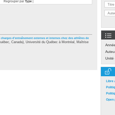
Regrouper par
Type
|
 charges d'entraînement externes et internes chez des athlètes de
uébec, Canada), Université du Québec à Montréal, Maîtrise
Anné
Auteu
Unité
Libre
Polit
Polit
Open p