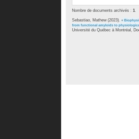
Nombre de documents archivés :
1
.
Sebastiao, Mathew
(2023).
« Biophysi
from functional amyloids to physiologica
Université du Québec à Montréal, Doc