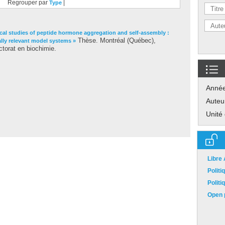
Regrouper par
|
Type
cal studies of peptide hormone aggregation and self-assembly :
Thèse. Montréal (Québec),
lly relevant model systems »
torat en biochimie.
Anné
Auteu
Unité
Libre
Polit
Polit
Open p