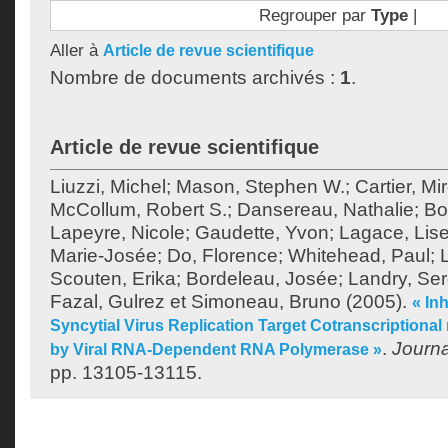
Regrouper par
Type
|
Aller à
Article de revue scientifique
Nombre de documents archivés :
1
.
Article de revue scientifique
Liuzzi, Michel
;
Mason, Stephen W.
;
Cartier, Mir
McCollum, Robert S.
;
Dansereau, Nathalie
;
Bo
Lapeyre, Nicole
;
Gaudette, Yvon
;
Lagace, Lise
Marie-Josée
;
Do, Florence
;
Whitehead, Paul
;
Scouten, Erika
;
Bordeleau, Josée
;
Landry, Se
Fazal, Gulrez
et
Simoneau, Bruno
(2005).
« In
Syncytial Virus Replication Target Cotranscriptiona
.
Journa
by Viral RNA-Dependent RNA Polymerase »
pp. 13105-13115.