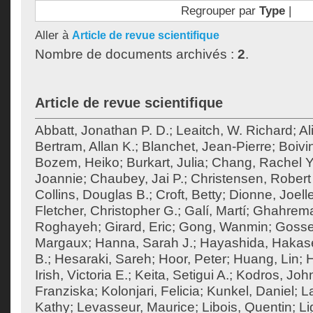
Regrouper par
Type
|
Aller à
Article de revue scientifique
Nombre de documents archivés :
2
.
Article de revue scientifique
Abbatt, Jonathan P. D.
;
Leaitch, W. Richard
;
Al
Bertram, Allan K.
;
Blanchet, Jean-Pierre
;
Boivi
Bozem, Heiko
;
Burkart, Julia
;
Chang, Rachel Y
Joannie
;
Chaubey, Jai P.
;
Christensen, Robert 
Collins, Douglas B.
;
Croft, Betty
;
Dionne, Joell
Fletcher, Christopher G.
;
Galí, Martí
;
Ghahrema
Roghayeh
;
Girard, Eric
;
Gong, Wanmin
;
Gossel
Margaux
;
Hanna, Sarah J.
;
Hayashida, Hakas
B.
;
Hesaraki, Sareh
;
Hoor, Peter
;
Huang, Lin
;
H
Irish, Victoria E.
;
Keita, Setigui A.
;
Kodros, Joh
Franziska
;
Kolonjari, Felicia
;
Kunkel, Daniel
;
La
Kathy
;
Levasseur, Maurice
;
Libois, Quentin
;
Li