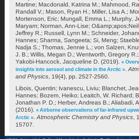
Martine
;
Macdonald, Katrina M.
;
Mahmood, Ra
Randall V.
;
Mason, Ryan H.
;
Miller, Lisa A.
;
Mor
Mortenson, Eric
;
Mungall, Emma L.
;
Murphy, J
Maryam
;
Norman, Ann-Lise
;
O&amp;apos;Neill
Jeffrey R.
;
Russell, Lynn M.
;
Schneider, Joha
Hannes
;
Sharma, Sangeeta
;
Si, Meng
;
Staeble
Nadja S.
;
Thomas, Jennie L.
;
von Salzen, Knu
J. B.
;
Willis, Megan D.
;
Wentworth, Gregory R.
Yakobi-Hancock, Jacqueline D.
(2019).
« Over
.
Atm
insights into aerosol and climate in the Arctic »
and Physics
, 19(4), pp. 2527-2560.
Libois, Quentin
;
Ivanescu, Liviu
;
Blanchet, Jea
Hannes
;
Bozem, Heiko
;
Leaitch, W. Richard
;
B
Jonathan P. D.
;
Herber, Andreas B.
;
Aliabadi, A
(2016).
« Airborne observations of far-infrared upwe
.
Atmospheric Chemistry and Physics
, 
Arctic »
15707.