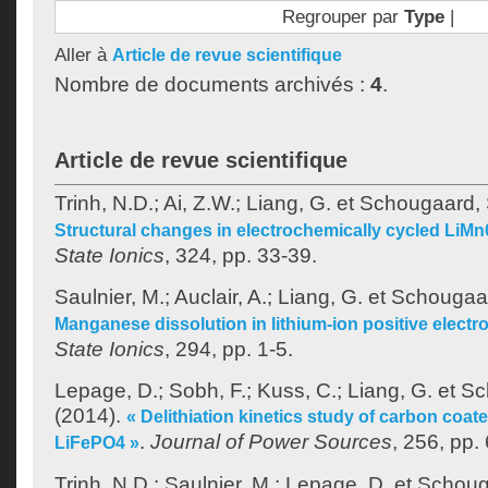
Regrouper par
Type
|
Aller à
Article de revue scientifique
Nombre de documents archivés :
4
.
Article de revue scientifique
Trinh, N.D.
;
Ai, Z.W.
;
Liang, G.
et
Schougaard, 
Structural changes in electrochemically cycled LiM
State Ionics
, 324, pp. 33-39.
Saulnier, M.
;
Auclair, A.
;
Liang, G.
et
Schougaar
Manganese dissolution in lithium-ion positive electr
State Ionics
, 294, pp. 1-5.
Lepage, D.
;
Sobh, F.
;
Kuss, C.
;
Liang, G.
et
Sc
(2014).
« Delithiation kinetics study of carbon coat
.
Journal of Power Sources
, 256, pp.
LiFePO4 »
Trinh, N.D.
;
Saulnier, M.
;
Lepage, D.
et
Schoug