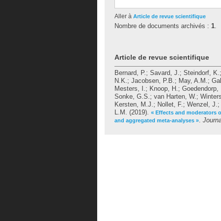
Aller à
Article de revue scientifique
Nombre de documents archivés :
1
.
Article de revue scientifique
Bernard, P.
;
Savard, J.
;
Steindorf, K.
N.K.
;
Jacobsen, P.B.
;
May, A.M.
;
Gal
Mesters, I.
;
Knoop, H.
;
Goedendorp,
Sonke, G.S.
;
van Harten, W.
;
Winter
Kersten, M.J.
;
Nollet, F.
;
Wenzel, J.
L.M.
(2019).
« Effects and moderators of
.
Journ
and aggregated meta-analyses »