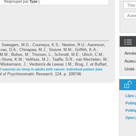
Regrouper par
Type
|
;
Sweegers, M.G.
;
Courneya, K.S.
;
Newton, R.U.
;
Aaronson,
vao, D.A.
;
Chinapaw, M.J.
;
Stuiver, M.M.
;
Griffith, K.A.
;
Anné
 M.M.
;
Bohus, M.
;
Thorsen, L.
;
Schmidt, M.E.
;
Ulrich, C.M.
;
s-Stone, K.M.
;
Velthuis, M.J.
;
Taaffe, D.R.
;
van Mechelen, W.
;
Auteu
;
Wiskemann, J.
;
Verdonck-de Leeuw, I.M.
;
Brug, J.
et
Buffart,
Unité
 exercise on sleep in adults with cancer: Individual patient data
al of Psychosomatic Research
, 124, p. 109746.
Libre
Polit
Polit
Open p