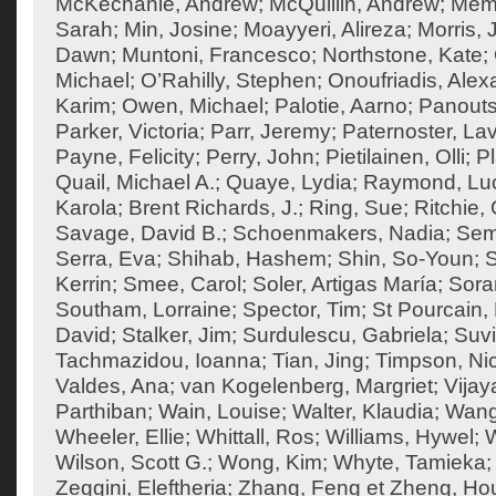
McKechanie, Andrew
;
McQuillin, Andrew
;
Mema
Sarah
;
Min, Josine
;
Moayyeri, Alireza
;
Morris,
Dawn
;
Muntoni, Francesco
;
Northstone, Kate
;
Michael
;
O’Rahilly, Stephen
;
Onoufriadis, Ale
Karim
;
Owen, Michael
;
Palotie, Aarno
;
Panouts
Parker, Victoria
;
Parr, Jeremy
;
Paternoster, Lav
Payne, Felicity
;
Perry, John
;
Pietilainen, Olli
;
Pl
Quail, Michael A.
;
Quaye, Lydia
;
Raymond, Lu
Karola
;
Brent Richards, J.
;
Ring, Sue
;
Ritchie
Savage, David B.
;
Schoenmakers, Nadia
;
Sem
Serra, Eva
;
Shihab, Hashem
;
Shin, So-Youn
;
S
Kerrin
;
Smee, Carol
;
Soler, Artigas María
;
Sora
Southam, Lorraine
;
Spector, Tim
;
St Pourcain,
David
;
Stalker, Jim
;
Surdulescu, Gabriela
;
Suvi
Tachmazidou, Ioanna
;
Tian, Jing
;
Timpson, Ni
Valdes, Ana
;
van Kogelenberg, Margriet
;
Vija
Parthiban
;
Wain, Louise
;
Walter, Klaudia
;
Wang
Wheeler, Ellie
;
Whittall, Ros
;
Williams, Hywel
;
W
Wilson, Scott G.
;
Wong, Kim
;
Whyte, Tamieka
Zeggini, Eleftheria
;
Zhang, Feng
et
Zheng, Ho