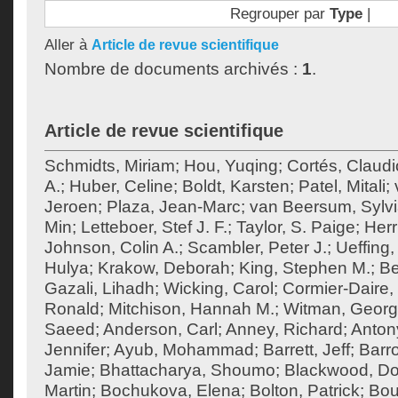
Regrouper par
Type
|
Aller à
Article de revue scientifique
Nombre de documents archivés :
1
.
Article de revue scientifique
Schmidts, Miriam
;
Hou, Yuqing
;
Cortés, Claudi
A.
;
Huber, Celine
;
Boldt, Karsten
;
Patel, Mitali
;
Jeroen
;
Plaza, Jean-Marc
;
van Beersum, Sylvi
Min
;
Letteboer, Stef J. F.
;
Taylor, S. Paige
;
Herr
Johnson, Colin A.
;
Scambler, Peter J.
;
Ueffing,
Hulya
;
Krakow, Deborah
;
King, Stephen M.
;
Be
Gazali, Lihadh
;
Wicking, Carol
;
Cormier-Daire, 
Ronald
;
Mitchison, Hannah M.
;
Witman, Georg
Saeed
;
Anderson, Carl
;
Anney, Richard
;
Anton
Jennifer
;
Ayub, Mohammad
;
Barrett, Jeff
;
Barr
Jamie
;
Bhattacharya, Shoumo
;
Blackwood, Do
Martin
;
Bochukova, Elena
;
Bolton, Patrick
;
Bou