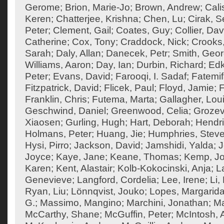
Gerome
;
Brion, Marie-Jo
;
Brown, Andrew
;
Cali
Keren
;
Chatterjee, Krishna
;
Chen, Lu
;
Cirak, S
Peter
;
Clement, Gail
;
Coates, Guy
;
Collier, Dav
Catherine
;
Cox, Tony
;
Craddock, Nick
;
Crooks
Sarah
;
Daly, Allan
;
Danecek, Petr
;
Smith, Geo
Williams, Aaron
;
Day, Ian
;
Durbin, Richard
;
Edk
Peter
;
Evans, David
;
Farooqi, I. Sadaf
;
Fatemif
Fitzpatrick, David
;
Flicek, Paul
;
Floyd, Jamie
;
F
Franklin, Chris
;
Futema, Marta
;
Gallagher, Lou
Geschwind, Daniel
;
Greenwood, Celia
;
Grozev
Xiaosen
;
Gurling, Hugh
;
Hart, Deborah
;
Hendri
Holmans, Peter
;
Huang, Jie
;
Humphries, Steve
Hysi, Pirro
;
Jackson, David
;
Jamshidi, Yalda
;
J
Joyce
;
Kaye, Jane
;
Keane, Thomas
;
Kemp, J
Karen
;
Kent, Alastair
;
Kolb-Kokocinski, Anja
;
L
Genevieve
;
Langford, Cordelia
;
Lee, Irene
;
Li,
Ryan, Liu
;
Lönnqvist, Jouko
;
Lopes, Margarid
G.
;
Massimo, Mangino
;
Marchini, Jonathan
;
Ma
McCarthy, Shane
;
McGuffin, Peter
;
McIntosh,