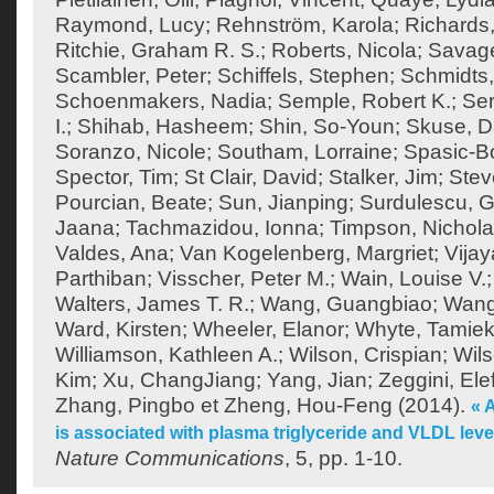
Raymond, Lucy
;
Rehnström, Karola
;
Richards,
Ritchie, Graham R. S.
;
Roberts, Nicola
;
Savage
Scambler, Peter
;
Schiffels, Stephen
;
Schmidts,
Schoenmakers, Nadia
;
Semple, Robert K.
;
Ser
I.
;
Shihab, Hasheem
;
Shin, So-Youn
;
Skuse, D
Soranzo, Nicole
;
Southam, Lorraine
;
Spasic-Bo
Spector, Tim
;
St Clair, David
;
Stalker, Jim
;
Stev
Pourcian, Beate
;
Sun, Jianping
;
Surdulescu, G
Jaana
;
Tachmazidou, Ionna
;
Timpson, Nichol
Valdes, Ana
;
Van Kogelenberg, Margriet
;
Vija
Parthiban
;
Visscher, Peter M.
;
Wain, Louise V.
Walters, James T. R.
;
Wang, Guangbiao
;
Wang
Ward, Kirsten
;
Wheeler, Elanor
;
Whyte, Tamie
Williamson, Kathleen A.
;
Wilson, Crispian
;
Wils
Kim
;
Xu, ChangJiang
;
Yang, Jian
;
Zeggini, Ele
Zhang, Pingbo
et
Zheng, Hou-Feng
(2014).
« 
is associated with plasma triglyceride and VLDL lev
Nature Communications
, 5, pp. 1-10.