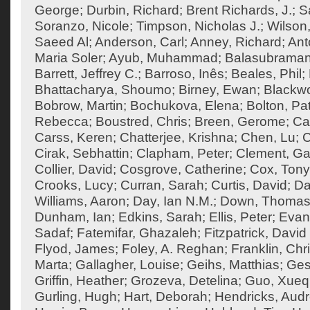
George
;
Durbin, Richard
;
Brent Richards, J.
;
S
Soranzo, Nicole
;
Timpson, Nicholas J.
;
Wilson,
Saeed Al
;
Anderson, Carl
;
Anney, Richard
;
Ant
Maria Soler
;
Ayub, Muhammad
;
Balasubraman
Barrett, Jeffrey C.
;
Barroso, Inês
;
Beales, Phil
;
Bhattacharya, Shoumo
;
Birney, Ewan
;
Blackw
Bobrow, Martin
;
Bochukova, Elena
;
Bolton, Pat
Rebecca
;
Boustred, Chris
;
Breen, Gerome
;
Ca
Carss, Keren
;
Chatterjee, Krishna
;
Chen, Lu
;
C
Cirak, Sebhattin
;
Clapham, Peter
;
Clement, Ga
Collier, David
;
Cosgrove, Catherine
;
Cox, Tony
Crooks, Lucy
;
Curran, Sarah
;
Curtis, David
;
Da
Williams, Aaron
;
Day, Ian N.M.
;
Down, Thoma
Dunham, Ian
;
Edkins, Sarah
;
Ellis, Peter
;
Evan
Sadaf
;
Fatemifar, Ghazaleh
;
Fitzpatrick, David
Flyod, James
;
Foley, A. Reghan
;
Franklin, Chr
Marta
;
Gallagher, Louise
;
Geihs, Matthias
;
Ges
Griffin, Heather
;
Grozeva, Detelina
;
Guo, Xueq
Gurling, Hugh
;
Hart, Deborah
;
Hendricks, Aud