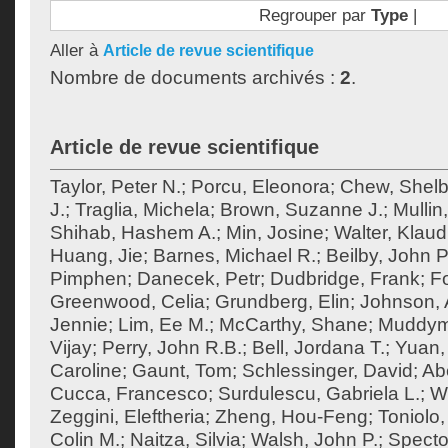
Regrouper par
Type
|
Aller à
Article de revue scientifique
Nombre de documents archivés :
2
.
Article de revue scientifique
Taylor, Peter N.
;
Porcu, Eleonora
;
Chew, Shel
J.
;
Traglia, Michela
;
Brown, Suzanne J.
;
Mullin
Shihab, Hashem A.
;
Min, Josine
;
Walter, Klaud
Huang, Jie
;
Barnes, Michael R.
;
Beilby, John P
Pimphen
;
Danecek, Petr
;
Dudbridge, Frank
;
F
Greenwood, Celia
;
Grundberg, Elin
;
Johnson, 
Jennie
;
Lim, Ee M.
;
McCarthy, Shane
;
Muddym
Vijay
;
Perry, John R.B.
;
Bell, Jordana T.
;
Yuan,
Caroline
;
Gaunt, Tom
;
Schlessinger, David
;
Ab
Cucca, Francesco
;
Surdulescu, Gabriela L.
;
Wo
Zeggini, Eleftheria
;
Zheng, Hou-Feng
;
Toniolo,
Colin M.
;
Naitza, Silvia
;
Walsh, John P.
;
Specto