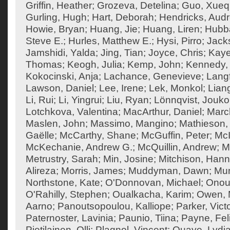
Griffin, Heather
;
Grozeva, Detelina
;
Guo, Xueq
Gurling, Hugh
;
Hart, Deborah
;
Hendricks, Aud
Howie, Bryan
;
Huang, Jie
;
Huang, Liren
;
Hubba
Steve E.
;
Hurles, Matthew E.
;
Hysi, Pirro
;
Jack
Jamshidi, Yalda
;
Jing, Tian
;
Joyce, Chris
;
Kaye
Thomas
;
Keogh, Julia
;
Kemp, John
;
Kennedy,
Kokocinski, Anja
;
Lachance, Genevieve
;
Langf
Lawson, Daniel
;
Lee, Irene
;
Lek, Monkol
;
Liang
Li, Rui
;
Li, Yingrui
;
Liu, Ryan
;
Lönnqvist, Jouko
Lotchkova, Valentina
;
MacArthur, Daniel
;
Marc
Maslen, John
;
Massimo, Mangino
;
Mathieson, 
Gaëlle
;
McCarthy, Shane
;
McGuffin, Peter
;
McI
McKechanie, Andrew G.
;
McQuillin, Andrew
;
M
Metrustry, Sarah
;
Min, Josine
;
Mitchison, Han
Alireza
;
Morris, James
;
Muddyman, Dawn
;
Mun
Northstone, Kate
;
O'Donnovan, Michael
;
Onouf
O'Rahilly, Stephen
;
Oualkacha, Karim
;
Owen, M
Aarno
;
Panoutsopoulou, Kalliope
;
Parker, Vict
Paternoster, Lavinia
;
Paunio, Tiina
;
Payne, Feli
Pietilainen, Olli
;
Plagnol, Vincent
;
Quaye, Lydi