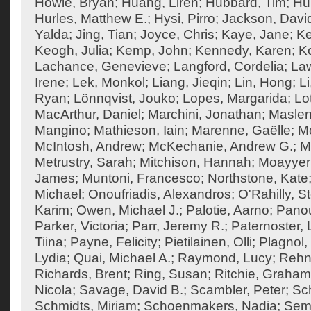
Howie, Bryan
;
Huang, Liren
;
Hubbard, Tim
;
Hu
Hurles, Matthew E.
;
Hysi, Pirro
;
Jackson, Davi
Yalda
;
Jing, Tian
;
Joyce, Chris
;
Kaye, Jane
;
K
Keogh, Julia
;
Kemp, John
;
Kennedy, Karen
;
Ko
Lachance, Genevieve
;
Langford, Cordelia
;
Law
Irene
;
Lek, Monkol
;
Liang, Jieqin
;
Lin, Hong
;
Li
Ryan
;
Lönnqvist, Jouko
;
Lopes, Margarida
;
Lo
MacArthur, Daniel
;
Marchini, Jonathan
;
Maslen
Mangino
;
Mathieson, Iain
;
Marenne, Gaëlle
;
Mc
McIntosh, Andrew
;
McKechanie, Andrew G.
;
M
Metrustry, Sarah
;
Mitchison, Hannah
;
Moayyeri
James
;
Muntoni, Francesco
;
Northstone, Kate
Michael
;
Onoufriadis, Alexandros
;
O'Rahilly, 
Karim
;
Owen, Michael J.
;
Palotie, Aarno
;
Panou
Parker, Victoria
;
Parr, Jeremy R.
;
Paternoster, 
Tiina
;
Payne, Felicity
;
Pietilainen, Olli
;
Plagnol,
Lydia
;
Quai, Michael A.
;
Raymond, Lucy
;
Rehn
Richards, Brent
;
Ring, Susan
;
Ritchie, Graham
Nicola
;
Savage, David B.
;
Scambler, Peter
;
Sch
Schmidts, Miriam
;
Schoenmakers, Nadia
;
Semp