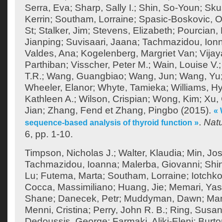
Serra, Eva
;
Sharp, Sally I.
;
Shin, So-Youn
;
Sku
Kerrin
;
Southam, Lorraine
;
Spasic-Boskovic, O
St
;
Stalker, Jim
;
Stevens, Elizabeth
;
Pourcian, 
Jianping
;
Suvisaari, Jaana
;
Tachmazidou, Ion
Valdes, Ana
;
Kogelenberg, Margriet Van
;
Vija
Parthiban
;
Visscher, Peter M.
;
Wain, Louise V.
T.R.
;
Wang, Guangbiao
;
Wang, Jun
;
Wang, Yu
Wheeler, Elanor
;
Whyte, Tamieka
;
Williams, H
Kathleen A.
;
Wilson, Crispian
;
Wong, Kim
;
Xu,
Jian
;
Zhang, Fend
et
Zhang, Pingbo
(2015).
«
.
Nat
sequence-based analysis of thyroid function »
6, pp. 1-10.
Timpson, Nicholas J.
;
Walter, Klaudia
;
Min, Jos
Tachmazidou, Ioanna
;
Malerba, Giovanni
;
Shi
Lu
;
Futema, Marta
;
Southam, Lorraine
;
Iotchko
Cocca, Massimiliano
;
Huang, Jie
;
Memari, Yas
Shane
;
Danecek, Petr
;
Muddyman, Dawn
;
Man
Menni, Cristina
;
Perry, John R. B.
;
Ring, Susan
Dedoussis, George
;
Farmaki, Aliki-Eleni
;
Burto