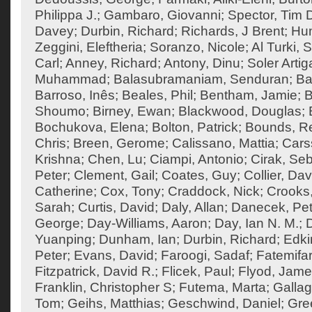
Philippa J.
;
Gambaro, Giovanni
;
Spector, Tim 
Davey
;
Durbin, Richard
;
Richards, J Brent
;
Hum
Zeggini, Eleftheria
;
Soranzo, Nicole
;
Al Turki,
Carl
;
Anney, Richard
;
Antony, Dinu
;
Soler Artig
Muhammad
;
Balasubramaniam, Senduran
;
Ba
Barroso, Inês
;
Beales, Phil
;
Bentham, Jamie
;
B
Shoumo
;
Birney, Ewan
;
Blackwood, Douglas
;
Bochukova, Elena
;
Bolton, Patrick
;
Bounds, R
Chris
;
Breen, Gerome
;
Calissano, Mattia
;
Cars
Krishna
;
Chen, Lu
;
Ciampi, Antonio
;
Cirak, Seb
Peter
;
Clement, Gail
;
Coates, Guy
;
Collier, Dav
Catherine
;
Cox, Tony
;
Craddock, Nick
;
Crooks
Sarah
;
Curtis, David
;
Daly, Allan
;
Danecek, Pet
George
;
Day-Williams, Aaron
;
Day, Ian N. M.
;
Yuanping
;
Dunham, Ian
;
Durbin, Richard
;
Edki
Peter
;
Evans, David
;
Faroogi, Sadaf
;
Fatemifa
Fitzpatrick, David R.
;
Flicek, Paul
;
Flyod, Jam
Franklin, Christopher S
;
Futema, Marta
;
Gallag
Tom
;
Geihs, Matthias
;
Geschwind, Daniel
;
Gre